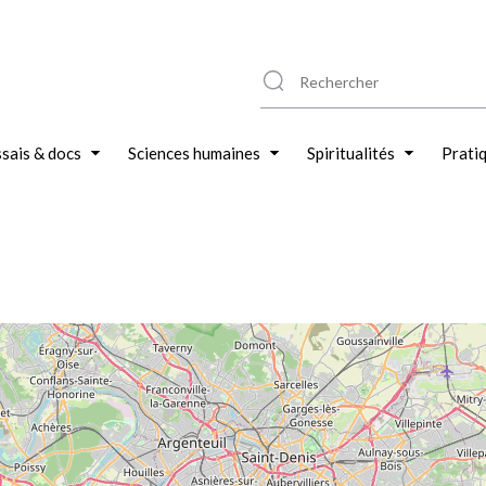
sais & docs
Sciences humaines
Spiritualités
Prati