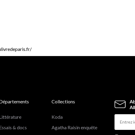
livredeparis.fr/
Départements
Collections
Ab
Al
Littérature
Koda
Essais & docs
Agatha Raisin enquête