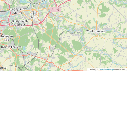
Leaflet | ©
OpenStreetMap
contributors