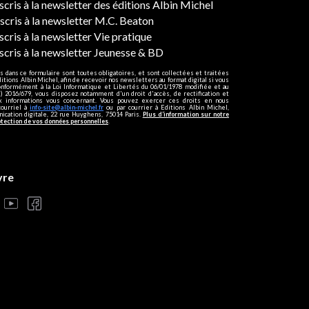
ers
nscris à la newsletter des éditions Albin Michel
nscris à la newsletter M.C. Beaton
scris à la newsletter Vie pratique
nscris à la newsletter Jeunesse & BD
s dans ce formulaire sont toutes obligatoires, et sont collectées et traitées
ditions Albin Michel, afin de recevoir nos newsletters au format digital si vous
onformément à la Loi Informatique et Libertés du 06/01/1978 modifiée et au
 2016/679, vous disposez notamment d'un droit d'accès, de rectification et
ux informations vous concernant. Vous pouvez exercer ces droits en nous
courriel à
info-site@albin-michel.fr
ou par courrier à Editions Albin Michel,
cation digitale, 22 rue Huyghens, 75014 Paris.
Plus d’information sur notre
otection de vos données personnelles
.
vre
s réglementations. Personnalisez vos préférences pour contrôler