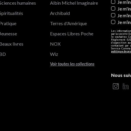
Newslett
Je m’i
Sciences humaines
Albin Michel Imaginaire
Je m'i
Spiritualités
Archibald
Je m’in
Je m’i
Pratique
Terres d'Amérique
Les information
Jeunesse
Espaces Libres Poche
par la société E
le souhaitez. C
Règlement (UE)
Beaux livres
NOX
d’opposition a
contactant par 
Service Communi
politique de pr
BD
Wiz
Voir toutes les collections
Nous sui
s Options
ètres de confidentialité, en garantissant la conformité avec le