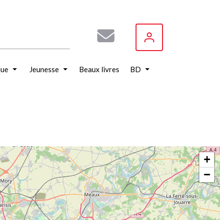
que
Jeunesse
Beaux livres
BD
+
−