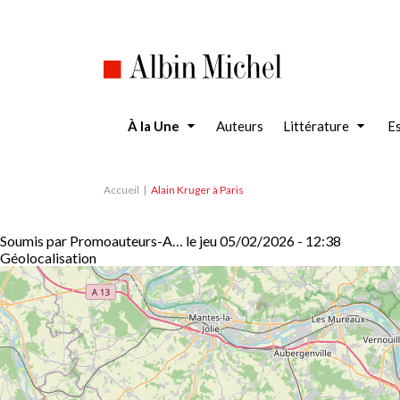
Aller
au
contenu
principal
À la Une
Auteurs
Littérature
Es
Accueil
Alain Kruger à Paris
Soumis par
Promoauteurs-A…
le
jeu 05/02/2026 - 12:38
Géolocalisation