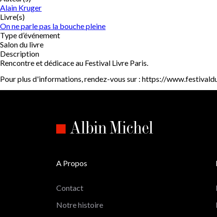
Alain Kruger
Livre(s)
On ne parle pas la bouche pleine
Type d’événement
Salon du livre
Description
Rencontre et dédicace au Festival Livre Paris.
Pour plus d'informations, rendez-vous sur : https://www.festivaldu
A Propos
Contact
Notre histoire