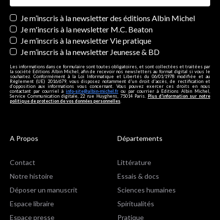
Newsletters
Je m’inscris à la newsletter des éditions Albin Michel
Je m'inscris à la newsletter M.C. Beaton
Je m’inscris à la newsletter Vie pratique
Je m’inscris à la newsletter Jeunesse & BD
Les informations dans ce formulaire sont toutes obligatoires, et sont collectées et traitées par
la société Editions Albin Michel, afin de recevoir nos newsletters au format digital si vous le
souhaitez. Conformément à la Loi Informatique et Libertés du 06/01/1978 modifiée et au
Règlement (UE) 2016/679, vous disposez notamment d'un droit d'accès, de rectification et
d’opposition aux informations vous concernant. Vous pouvez exercer ces droits en nous
contactant par courriel à
info-site@albin-michel.fr
ou par courrier à Editions Albin Michel,
Service Communication digitale, 22 rue Huyghens, 75014 Paris.
Plus d’information sur notre
politique de protection de vos données personnelles
.
A Propos
Départements
Contact
Littérature
Notre histoire
Essais & docs
Déposer un manuscrit
Sciences humaines
Espace libraire
Spiritualités
Espace presse
Pratique