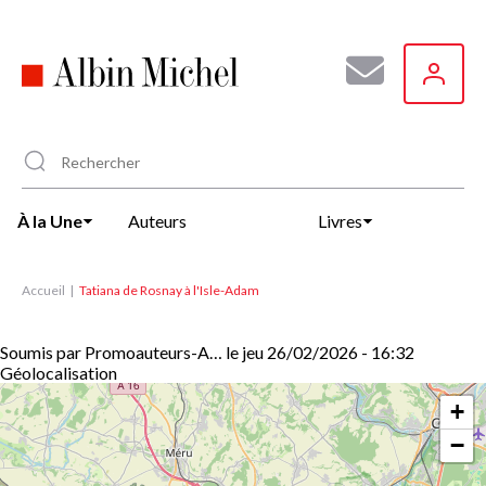
Aller
au
contenu
principal
À la Une
Auteurs
Livres
Accueil
Tatiana de Rosnay à l'Isle-Adam
Soumis par
Promoauteurs-A…
le
jeu 26/02/2026 - 16:32
Géolocalisation
+
−