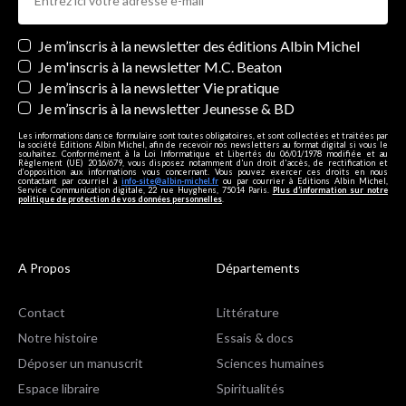
Newsletters
Je m’inscris à la newsletter des éditions Albin Michel
Je m'inscris à la newsletter M.C. Beaton
Je m’inscris à la newsletter Vie pratique
Je m’inscris à la newsletter Jeunesse & BD
Les informations dans ce formulaire sont toutes obligatoires, et sont collectées et traitées par
la société Editions Albin Michel, afin de recevoir nos newsletters au format digital si vous le
souhaitez. Conformément à la Loi Informatique et Libertés du 06/01/1978 modifiée et au
Règlement (UE) 2016/679, vous disposez notamment d'un droit d'accès, de rectification et
d’opposition aux informations vous concernant. Vous pouvez exercer ces droits en nous
contactant par courriel à
info-site@albin-michel.fr
ou par courrier à Editions Albin Michel,
Service Communication digitale, 22 rue Huyghens, 75014 Paris.
Plus d’information sur notre
politique de protection de vos données personnelles
.
A Propos
Départements
Contact
Littérature
Notre histoire
Essais & docs
Déposer un manuscrit
Sciences humaines
Espace libraire
Spiritualités