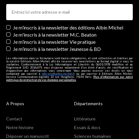
Newsletters
Je m’inscris à la newsletter des éditions Albin Michel
Je m'inscris à la newsletter M.C. Beaton
Je m’inscris à la newsletter Vie pratique
Je m’inscris à la newsletter Jeunesse & BD
Les informations dans ce formulaire sont toutes obligatoires, et sont collectées et traitées par
la société Editions Albin Michel, afin de recevoir nos newsletters au format digital si vous le
souhaitez. Conformément à la Loi Informatique et Libertés du 06/01/1978 modifiée et au
Règlement (UE) 2016/679, vous disposez notamment d'un droit d'accès, de rectification et
d’opposition aux informations vous concernant. Vous pouvez exercer ces droits en nous
contactant par courriel à
info-site@albin-michel.fr
ou par courrier à Editions Albin Michel,
Service Communication digitale, 22 rue Huyghens, 75014 Paris.
Plus d’information sur notre
politique de protection de vos données personnelles
.
A Propos
Départements
Contact
Littérature
Notre histoire
Essais & docs
Déposer un manuscrit
Sciences humaines