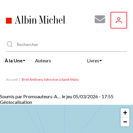
Aller
au
contenu
principal
À la Une
Auteurs
Livres
Accueil
Bret Anthony Johnston à Saint-Malo
Soumis par
Promoauteurs-A…
le
jeu 05/03/2026 - 17:55
Géolocalisation
+
−