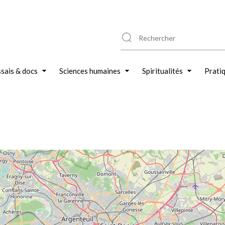
sais & docs
Sciences humaines
Spiritualités
Prati