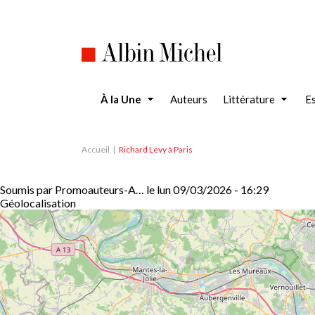
Aller
au
contenu
principal
À la Une
Auteurs
Littérature
Es
Accueil
Richard Levy à Paris
Soumis par
Promoauteurs-A…
le
lun 09/03/2026 - 16:29
Géolocalisation