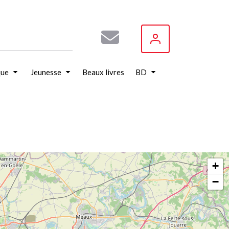
que
Jeunesse
Beaux livres
BD
+
−