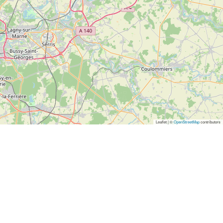
Leaflet | ©
OpenStreetMap
contributors