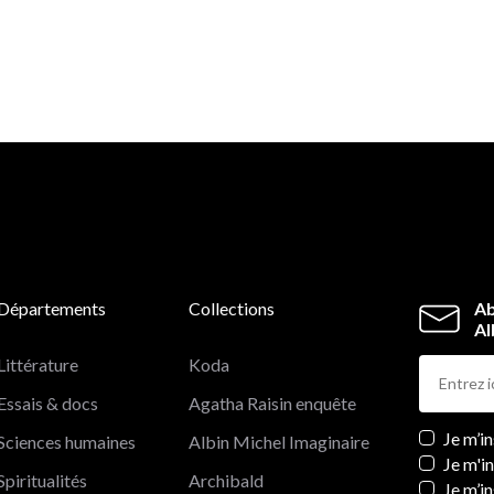
Départements
Collections
Ab
Al
Littérature
Koda
Essais & docs
Agatha Raisin enquête
Newslett
Je m’i
Sciences humaines
Albin Michel Imaginaire
Je m'i
Spiritualités
Archibald
Je m’in