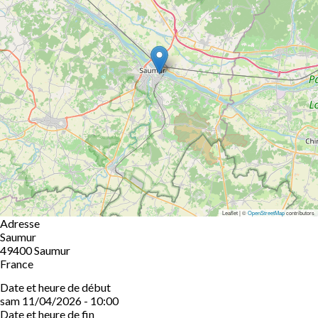
Leaflet | ©
OpenStreetMap
contributors
Adresse
Saumur
49400
Saumur
France
Date et heure de début
sam 11/04/2026 - 10:00
Date et heure de fin