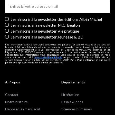
Newsletters
Je m’inscris à la newsletter des éditions Albin Michel
Je m'inscris à la newsletter M.C. Beaton
Je m’inscris à la newsletter Vie pratique
Je m’inscris à la newsletter Jeunesse & BD
Les informations dans ce formulaire sont toutes obligatoires, et sont collectées et traitées par
la société Editions Albin Michel, afin de recevoir nos newsletters au format digital si vous le
souhaitez. Conformément à la Loi Informatique et Libertés du 06/01/1978 modifiée et au
Règlement (UE) 2016/679, vous disposez notamment d'un droit d'accès, de rectification et
d’opposition aux informations vous concernant. Vous pouvez exercer ces droits en nous
contactant par courriel à
info-site@albin-michel.fr
ou par courrier à Editions Albin Michel,
Service Communication digitale, 22 rue Huyghens, 75014 Paris.
Plus d’information sur notre
politique de protection de vos données personnelles
.
A Propos
Départements
Contact
Littérature
Notre histoire
Essais & docs
Déposer un manuscrit
Sciences humaines