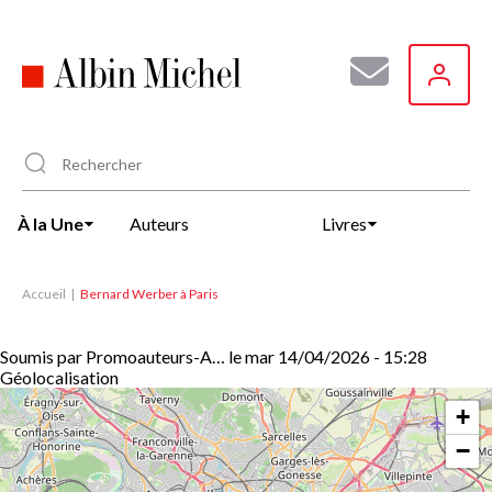
Aller
au
contenu
principal
À la Une
Auteurs
Livres
Accueil
Bernard Werber à Paris
Soumis par
Promoauteurs-A…
le
mar 14/04/2026 - 15:28
Géolocalisation
+
−