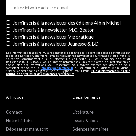
Newsletters
Je m’inscris à la newsletter des éditions Albin Michel
Je m'inscris à la newsletter M.C. Beaton
Je m’inscris à la newsletter Vie pratique
Je m’inscris à la newsletter Jeunesse & BD
Les informations dans ce formulaire sont toutes obligatoires, et sont collectées et traitées par
la société Editions Albin Michel, afin de recevoir nos newsletters au format digital si vous le
souhaitez. Conformément à la Loi Informatique et Libertés du 06/01/1978 modifiée et au
Règlement (UE) 2016/679, vous disposez notamment d'un droit d'accès, de rectification et
d’opposition aux informations vous concernant. Vous pouvez exercer ces droits en nous
contactant par courriel à
info-site@albin-michel.fr
ou par courrier à Editions Albin Michel,
Service Communication digitale, 22 rue Huyghens, 75014 Paris.
Plus d’information sur notre
politique de protection de vos données personnelles
.
A Propos
Départements
Contact
Littérature
Notre histoire
Essais & docs
Déposer un manuscrit
Sciences humaines