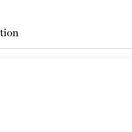
merveilleux et nous reconnecte à l’énergie vitale d
forêts.
Palpitant !
Biba
tion