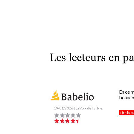
Les lecteurs en pa
En ce m
beaucou
19/01/2026 | La Voix de l'arbre
Lire la s