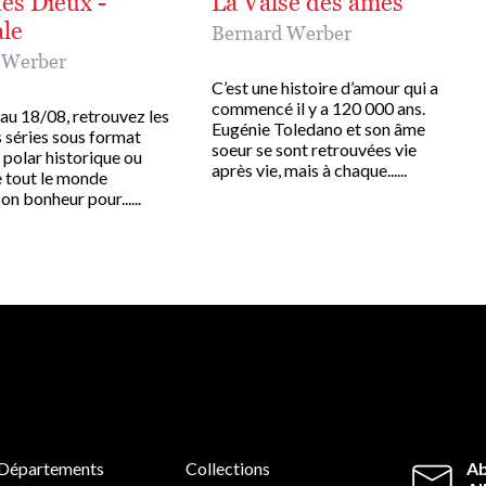
es Dieux -
La Valse des âmes
ale
Bernard Werber
 Werber
C’est une histoire d’amour qui a
commencé il y a 120 000 ans.
au 18/08, retrouvez les
Eugénie Toledano et son âme
 séries sous format
soeur se sont retrouvées vie
: polar historique ou
après vie, mais à chaque......
e tout le monde
on bonheur pour......
Départements
Collections
Ab