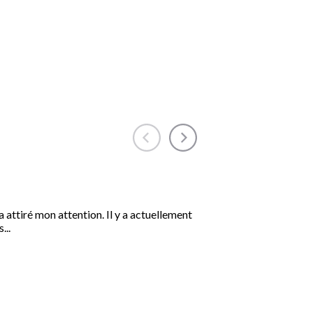
 attiré mon attention. Il y a actuellement
...
19/01/2026 | La Voix de l'arb