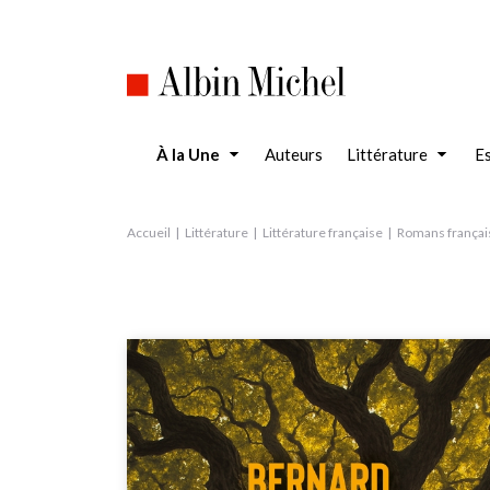
Aller
au
contenu
principal
À la Une
Auteurs
Littérature
Es
Accueil
Littérature
Littérature française
Romans françai