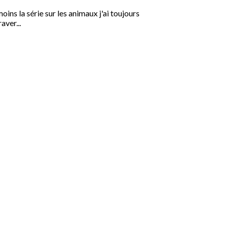
ns la série sur les animaux j'ai toujours
aver...
19/11/2025 | La Voix de l'arb