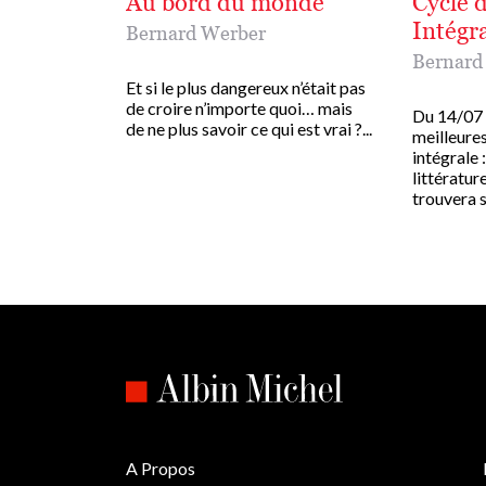
Au bord du monde
Cycle d
Intégr
Bernard Werber
Bernard
Et si le plus dangereux n’était pas
de croire n’importe quoi… mais
Du 14/07 
de ne plus savoir ce qui est vrai ?...
meilleures
intégrale 
littératur
trouvera s
A Propos