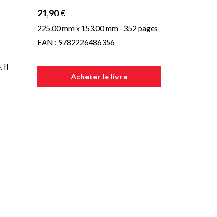
21,90 €
225.00 mm x
153.00 mm
- 352 pages
EAN : 9782226486356
 Il
Acheter le livre
 de
sse
e
s