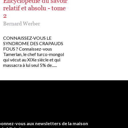
Encyclopédie du savoir
Troisième Humani
relatif et absolu - tome
Intégrale
2
Bernard Werber
Bernard Werber
La trilogie Troisième Hu
de Bernard Werber. Nou
CONNAISSEZ-VOUS LE
sommes à l'ère de la deu
SYNDROME DES CRAPAUDS
humanité.
FOUS ? Connaissez-vous
Il y en a eu une avant.
Tamerlan, le chef turco-mongol
Il y en aura une.........
qui vécut au XIXe siècle et qui
massacra à lui seul 5% de......
onnez-vous aux newsletters de la maison