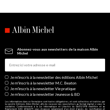
Abonnez-vous aux newsletters de la maison Albin
Michel
Newsletters
Je m’inscris à la newsletter des éditions Albin Michel
Je m'inscris à la newsletter M.C. Beaton
Je m’inscris à la newsletter Vie pratique
Je m’inscris à la newsletter Jeunesse & BD
Les informations dans ce formulaire sont toutes obligatoires, et sont collectées et traitées par
la société Editions Albin Michel, afin de recevoir nos newsletters au format digital si vous le
souhaitez. Conformément à la Loi Informatique et Libertés du 06/01/1978 modifiée et au
Règlement (UE) 2016/679, vous disposez notamment d'un droit d'accès, de rectification et