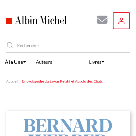
Aller
au
contenu
principal
À la Une
Auteurs
Livres
Accueil
Encyclopédie du Savoir Relatif et Absolu des Chats