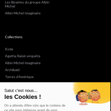
Les librairies du groupe Albin
Michel
Albin Michel Imaginaire
Collections
Koda
Agatha Raisin enquête
Albin Michel Imaginaire
Archibald
Terres d'Amérique
Espaces Libres Poche
Salut c'est nous...
NOX
les Cookies !
Wiz
Voir toutes les collections
On a attendu d'être sûrs que le contenu de
ce site vous intéresse avant de vous