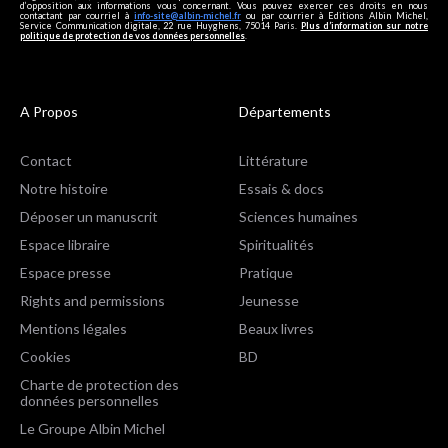
d’opposition aux informations vous concernant. Vous pouvez exercer ces droits en nous
contactant par courriel à
info-site@albin-michel.fr
ou par courrier à Editions Albin Michel,
Service Communication digitale, 22 rue Huyghens, 75014 Paris.
Plus d’information sur notre
politique de protection de vos données personnelles
.
A Propos
Départements
Contact
Littérature
Notre histoire
Essais & docs
Déposer un manuscrit
Sciences humaines
Espace libraire
Spiritualités
Espace presse
Pratique
Rights and permissions
Jeunesse
Mentions légales
Beaux livres
Cookies
BD
Charte de protection des
données personnelles
Le Groupe Albin Michel