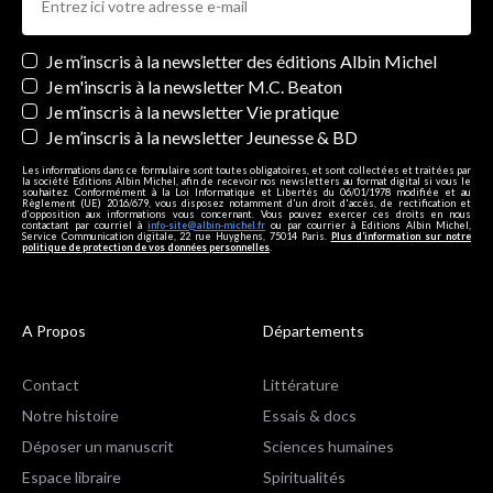
Newsletters
Je m’inscris à la newsletter des éditions Albin Michel
Je m'inscris à la newsletter M.C. Beaton
Je m’inscris à la newsletter Vie pratique
Je m’inscris à la newsletter Jeunesse & BD
Les informations dans ce formulaire sont toutes obligatoires, et sont collectées et traitées par
la société Editions Albin Michel, afin de recevoir nos newsletters au format digital si vous le
souhaitez. Conformément à la Loi Informatique et Libertés du 06/01/1978 modifiée et au
Règlement (UE) 2016/679, vous disposez notamment d'un droit d'accès, de rectification et
d’opposition aux informations vous concernant. Vous pouvez exercer ces droits en nous
contactant par courriel à
info-site@albin-michel.fr
ou par courrier à Editions Albin Michel,
Service Communication digitale, 22 rue Huyghens, 75014 Paris.
Plus d’information sur notre
politique de protection de vos données personnelles
.
A Propos
Départements
Contact
Littérature
Notre histoire
Essais & docs
Déposer un manuscrit
Sciences humaines
Espace libraire
Spiritualités