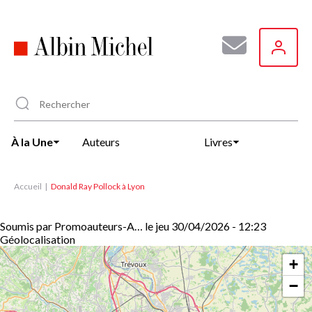
Aller
au
contenu
principal
À la Une
Auteurs
Livres
Accueil
Donald Ray Pollock à Lyon
Soumis par
Promoauteurs-A…
le
jeu 30/04/2026 - 12:23
Géolocalisation
+
−