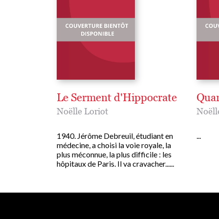
Le Serment d'Hippocrate
Quan
Noëlle Loriot
Noëll
1940. Jérôme Debreuil, étudiant en
...
médecine, a choisi la voie royale, la
plus méconnue, la plus difficile : les
hôpitaux de Paris. Il va cravacher......