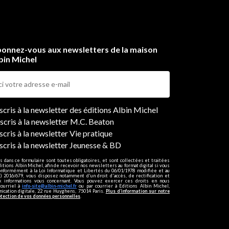
onnez-vous aux newsletters de la maison
bin Michel
ers
nscris à la newsletter des éditions Albin Michel
nscris à la newsletter M.C. Beaton
scris à la newsletter Vie pratique
nscris à la newsletter Jeunesse & BD
s dans ce formulaire sont toutes obligatoires, et sont collectées et traitées
ditions Albin Michel, afin de recevoir nos newsletters au format digital si vous
onformément à la Loi Informatique et Libertés du 06/01/1978 modifiée et au
 2016/679, vous disposez notamment d'un droit d'accès, de rectification et
ux informations vous concernant. Vous pouvez exercer ces droits en nous
courriel à
info-site@albin-michel.fr
ou par courrier à Editions Albin Michel,
cation digitale, 22 rue Huyghens, 75014 Paris.
Plus d’information sur notre
otection de vos données personnelles
.