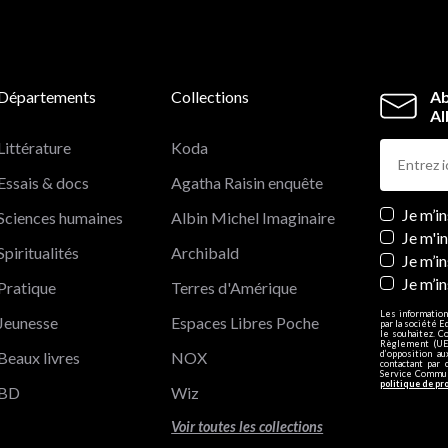
Départements
Collections
Ab
Al
Littérature
Koda
Essais & docs
Agatha Raisin enquête
Newslett
Je m’i
Sciences humaines
Albin Michel Imaginaire
Je m'i
Spiritualités
Archibald
Je m’in
Je m’i
Pratique
Terres d'Amérique
Les information
Jeunesse
Espaces Libres Poche
par la société E
le souhaitez. C
Règlement (UE)
Beaux livres
NOX
d’opposition a
contactant par 
Service Communi
politique de pr
BD
Wiz
Voir toutes les collections