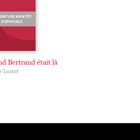
d Bertrand était là
e Loriot