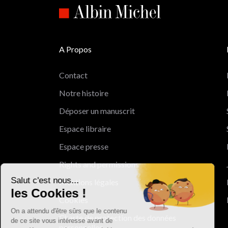
A Propos
Contact
Notre histoire
Déposer un manuscrit
Espace libraire
Espace presse
Rights and permissions
Salut c'est nous...
Mentions légales
les Cookies !
Cookies
On a attendu d'être sûrs que le contenu
Charte de protection des données
de ce site vous intéresse avant de
personnelles