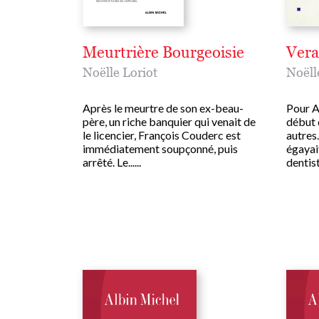
Meurtrière Bourgeoisie
Vera
Noëlle Loriot
Noëll
Après le meurtre de son ex-beau-
Pour An
père, un riche banquier qui venait de
début 
le licencier, François Couderc est
autres
immédiatement soupçonné, puis
égayait
arrêté. Le......
dentiste,