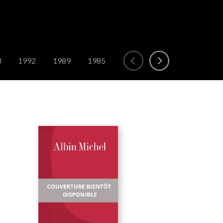
3
1992
1989
1985