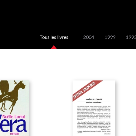
Tous les livres
2004
1999
199