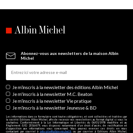
Abonnez-vous aux newsletters de la maison Albin
Michel
Newsletters
Je m’inscris à la newsletter des éditions Albin Michel
Je m'inscris à la newsletter M.C. Beaton
Je m’inscris à la newsletter Vie pratique
Je m’inscris à la newsletter Jeunesse & BD
Les informations dans ce formulaire sont toutes obligatoires, et sont collectées et traitées par
la société Editions Albin Michel, afin de recevoir nos newsletters au format digital si vous le
souhaitez. Conformément à la Loi Informatique et Libertés du 06/01/1978 modifiée et au
Règlement (UE) 2016/679, vous disposez notamment d'un droit d'accès, de rectification et
d’opposition aux informations vous concernant. Vous pouvez exercer ces droits en nous
contactant par courriel à
info-site@albin-michel.fr
ou par courrier à Editions Albin Michel,