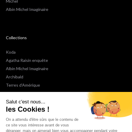
Michel
Albin Michel Imaginaire
Collections
Koda
Agatha Raisin enquête
Albin Michel Imaginaire
Archibald
Terres d'Amérique
Espaces Libres Poche
Salut c'est nous...
NOX
les Cookies !
Wiz
Voir toutes les collections
On a attendu d'être sûrs que le contenu de
ce site vous intéresse avant de vous
déranger, mais on aimerait bien vous accompagner pendant votre