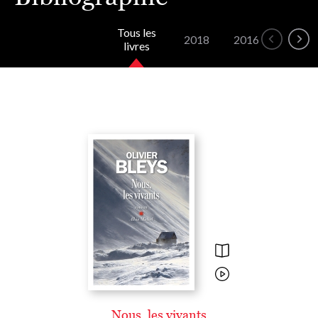
Tous les
2018
2016
2015
livres
Nous, les vivants