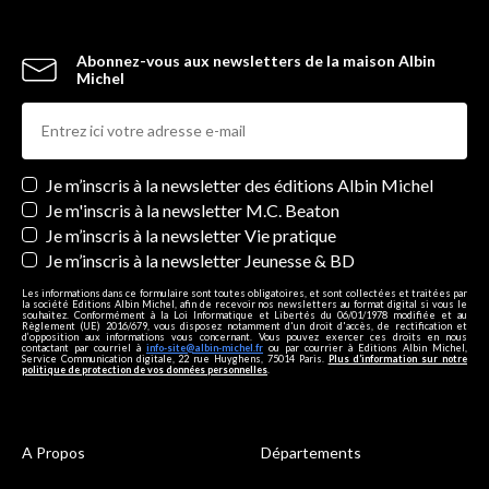
Abonnez-vous aux newsletters de la maison Albin
Michel
Newsletters
Je m’inscris à la newsletter des éditions Albin Michel
Je m'inscris à la newsletter M.C. Beaton
Je m’inscris à la newsletter Vie pratique
Je m’inscris à la newsletter Jeunesse & BD
Les informations dans ce formulaire sont toutes obligatoires, et sont collectées et traitées par
la société Editions Albin Michel, afin de recevoir nos newsletters au format digital si vous le
souhaitez. Conformément à la Loi Informatique et Libertés du 06/01/1978 modifiée et au
Règlement (UE) 2016/679, vous disposez notamment d'un droit d'accès, de rectification et
d’opposition aux informations vous concernant. Vous pouvez exercer ces droits en nous
contactant par courriel à
info-site@albin-michel.fr
ou par courrier à Editions Albin Michel,
Service Communication digitale, 22 rue Huyghens, 75014 Paris.
Plus d’information sur notre
politique de protection de vos données personnelles
.
A Propos
Départements