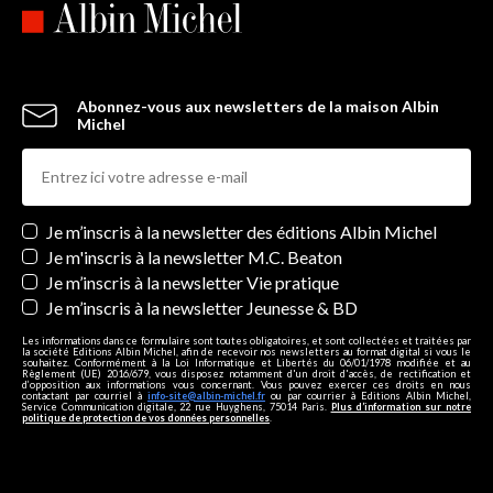
Abonnez-vous aux newsletters de la maison Albin
Michel
Newsletters
Je m’inscris à la newsletter des éditions Albin Michel
Je m'inscris à la newsletter M.C. Beaton
Je m’inscris à la newsletter Vie pratique
Je m’inscris à la newsletter Jeunesse & BD
Les informations dans ce formulaire sont toutes obligatoires, et sont collectées et traitées par
la société Editions Albin Michel, afin de recevoir nos newsletters au format digital si vous le
souhaitez. Conformément à la Loi Informatique et Libertés du 06/01/1978 modifiée et au
Règlement (UE) 2016/679, vous disposez notamment d'un droit d'accès, de rectification et
d’opposition aux informations vous concernant. Vous pouvez exercer ces droits en nous
contactant par courriel à
info-site@albin-michel.fr
ou par courrier à Editions Albin Michel,
Service Communication digitale, 22 rue Huyghens, 75014 Paris.
Plus d’information sur notre
politique de protection de vos données personnelles
.