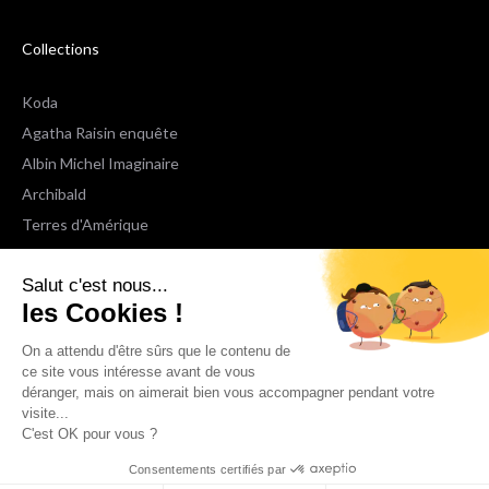
Collections
Koda
Agatha Raisin enquête
Albin Michel Imaginaire
Archibald
Terres d'Amérique
Espaces Libres Poche
Salut c'est nous...
NOX
les Cookies !
Wiz
Voir toutes les collections
On a attendu d'être sûrs que le contenu de
ce site vous intéresse avant de vous
déranger, mais on aimerait bien vous accompagner pendant votre
Nous suivre
visite...
C'est OK pour vous ?
Consentements certifiés par