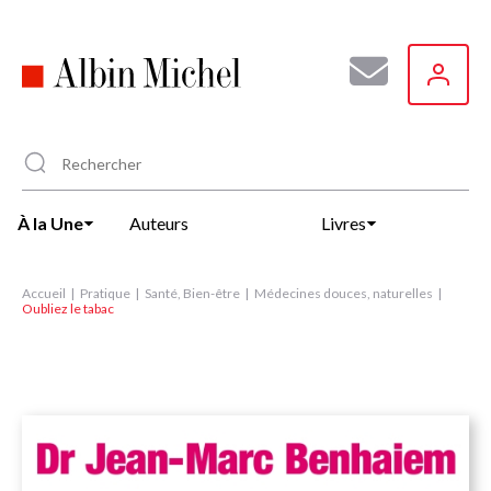
Aller
au
contenu
principal
À la Une
Auteurs
Livres
Accueil
Pratique
Santé, Bien-être
Médecines douces, naturelles
Oubliez le tabac