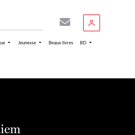
que
Jeunesse
Beaux livres
BD
aiem