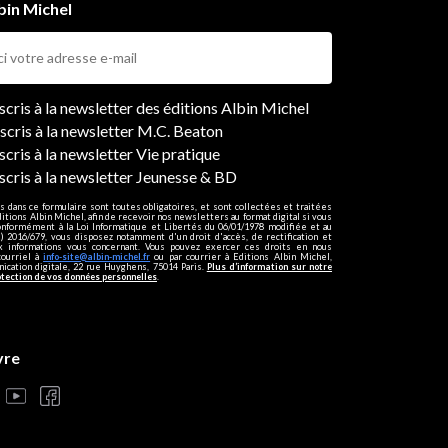
bin Michel
ers
nscris à la newsletter des éditions Albin Michel
nscris à la newsletter M.C. Beaton
scris à la newsletter Vie pratique
nscris à la newsletter Jeunesse & BD
s dans ce formulaire sont toutes obligatoires, et sont collectées et traitées
ditions Albin Michel, afin de recevoir nos newsletters au format digital si vous
onformément à la Loi Informatique et Libertés du 06/01/1978 modifiée et au
 2016/679, vous disposez notamment d'un droit d'accès, de rectification et
ux informations vous concernant. Vous pouvez exercer ces droits en nous
courriel à
info-site@albin-michel.fr
ou par courrier à Editions Albin Michel,
cation digitale, 22 rue Huyghens, 75014 Paris.
Plus d’information sur notre
otection de vos données personnelles
.
vre