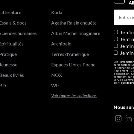
Al
Littérature
Koda
Essais & docs
Agatha Raisin enquête
Newslett
Je m’i
Sciences humaines
Albin Michel Imaginaire
Je m'i
Spiritualités
Archibald
Je m’in
Je m’i
Pratique
Terres d'Amérique
Les information
Jeunesse
Espaces Libres Poche
par la société E
le souhaitez. C
Règlement (UE)
Beaux livres
NOX
d’opposition a
contactant par 
Service Communi
politique de pr
BD
Wiz
Voir toutes les collections
Nous sui