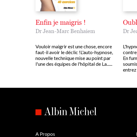
Enfin je maigris !
Oubl
Dr Jean-Marc Benhaiem
Dr Je
Vouloir maigrir est une chose, encore
L'hypn
faut-il avoir le déclic !L'auto-hypnose,
contre 
nouvelle technique mise au point par
En fum
l'une des équipes de l'hôpital de La......
soumiss
entrez d
A Propos