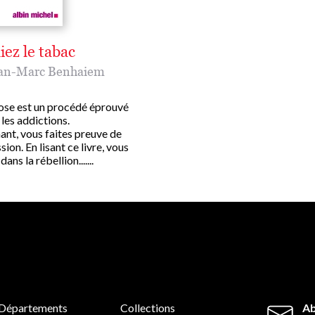
iez le tabac
an-Marc Benhaiem
ose est un procédé éprouvé
les addictions.
ant, vous faites preuve de
ion. En lisant ce livre, vous
ans la rébellion.......
Départements
Collections
Ab