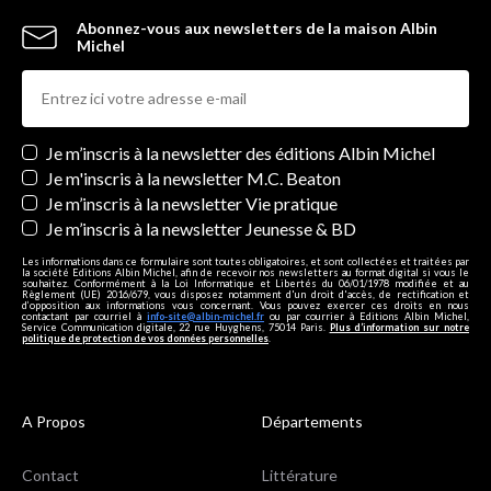
Abonnez-vous aux newsletters de la maison Albin
Michel
Newsletters
Je m’inscris à la newsletter des éditions Albin Michel
Je m'inscris à la newsletter M.C. Beaton
Je m’inscris à la newsletter Vie pratique
Je m’inscris à la newsletter Jeunesse & BD
Les informations dans ce formulaire sont toutes obligatoires, et sont collectées et traitées par
la société Editions Albin Michel, afin de recevoir nos newsletters au format digital si vous le
souhaitez. Conformément à la Loi Informatique et Libertés du 06/01/1978 modifiée et au
Règlement (UE) 2016/679, vous disposez notamment d'un droit d'accès, de rectification et
d’opposition aux informations vous concernant. Vous pouvez exercer ces droits en nous
contactant par courriel à
info-site@albin-michel.fr
ou par courrier à Editions Albin Michel,
Service Communication digitale, 22 rue Huyghens, 75014 Paris.
Plus d’information sur notre
politique de protection de vos données personnelles
.
A Propos
Départements
Contact
Littérature