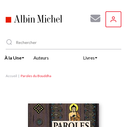
Aller
au
contenu
principal
À la Une
Auteurs
Livres
Accueil
Paroles du Bouddha