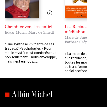
Cheminer vers l'essentiel
Les Racines de la
méditation
Edgar Morin
,
Marc de Smedt
Marc de Smedt
,
Barbara Crépon
" Une synthèse vivifiante de ses
travaux." Psychologies « Pour
moi le mystère est omniprésent :
« La mode de la méditation
non seulement il nous enveloppe,
elle retomber, comme le fo
mais il est en nous.......
toutes les modes ? Ou va-t
se transformer en un mou
social profond et durable,....