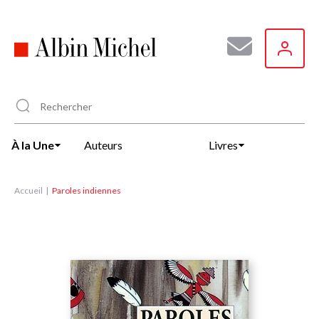
Aller
au
contenu
principal
À la Une
Auteurs
Livres
Accueil
Paroles indiennes