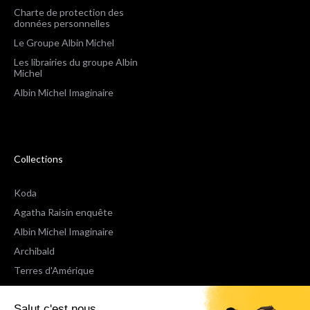
Charte de protection des
données personnelles
Le Groupe Albin Michel
Les librairies du groupe Albin
Michel
Albin Michel Imaginaire
Collections
Koda
Agatha Raisin enquête
Albin Michel Imaginaire
Archibald
Terres d'Amérique
Espaces Libres Poche
Salut c'est nous...
NOX