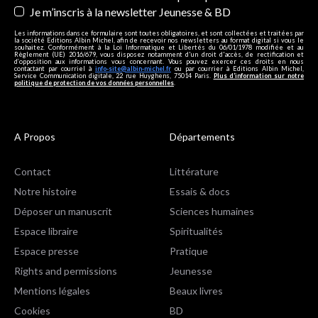
Je m’inscris à la newsletter Jeunesse & BD
Les informations dans ce formulaire sont toutes obligatoires, et sont collectées et traitées par
la société Editions Albin Michel, afin de recevoir nos newsletters au format digital si vous le
souhaitez. Conformément à la Loi Informatique et Libertés du 06/01/1978 modifiée et au
Règlement (UE) 2016/679, vous disposez notamment d'un droit d'accès, de rectification et
d’opposition aux informations vous concernant. Vous pouvez exercer ces droits en nous
contactant par courriel à
info-site@albin-michel.fr
ou par courrier à Editions Albin Michel,
Service Communication digitale, 22 rue Huyghens, 75014 Paris.
Plus d’information sur notre
politique de protection de vos données personnelles
.
A Propos
Départements
Contact
Littérature
Notre histoire
Essais & docs
Déposer un manuscrit
Sciences humaines
Espace libraire
Spiritualités
Espace presse
Pratique
Rights and permissions
Jeunesse
Mentions légales
Beaux livres
Cookies
BD