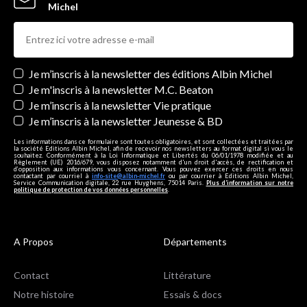
Michel
Newsletters
Je m’inscris à la newsletter des éditions Albin Michel
Je m'inscris à la newsletter M.C. Beaton
Je m’inscris à la newsletter Vie pratique
Je m’inscris à la newsletter Jeunesse & BD
Les informations dans ce formulaire sont toutes obligatoires, et sont collectées et traitées par
la société Editions Albin Michel, afin de recevoir nos newsletters au format digital si vous le
souhaitez. Conformément à la Loi Informatique et Libertés du 06/01/1978 modifiée et au
Règlement (UE) 2016/679, vous disposez notamment d'un droit d'accès, de rectification et
d’opposition aux informations vous concernant. Vous pouvez exercer ces droits en nous
contactant par courriel à
info-site@albin-michel.fr
ou par courrier à Editions Albin Michel,
Service Communication digitale, 22 rue Huyghens, 75014 Paris.
Plus d’information sur notre
politique de protection de vos données personnelles
.
A Propos
Départements
Contact
Littérature
Notre histoire
Essais & docs