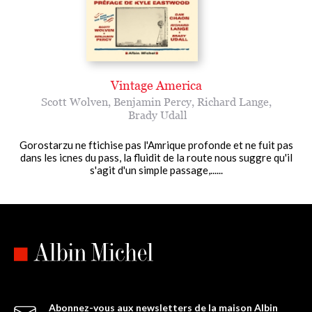
Vintage America
Scott Wolven
,
Benjamin Percy
,
Richard Lange
,
Brady Udall
Gorostarzu ne ftichise pas l'Amrique profonde et ne fuit pas
dans les icnes du pass, la fluidit de la route nous suggre qu'il
s'agit d'un simple passage,......
Abonnez-vous aux newsletters de la maison Albin