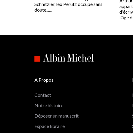
Arthur
Schnitzler, léo Perutz occupe sans
appart
doute......
d'écriv
l'âge d'o
A Propos
Contact
Notre histoire
Déposer un manuscrit
Espace libraire