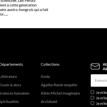
 Schnitzler, Leo Perutz
ient à cette génération
ains austro-hongrois qui a fait
r......
Départements
Collections
Ab
Al
Littérature
Koda
Essais & docs
Agatha Raisin enquête
Newslett
Je m’i
Sciences humaines
Albin Michel Imaginaire
Je m'i
Spiritualités
Archibald
Je m’in