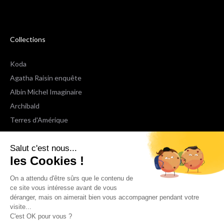
Collections
Koda
Agatha Raisin enquête
Albin Michel Imaginaire
Archibald
Terres d'Amérique
Espaces Libres Poche
Salut c'est nous...
NOX
les Cookies !
Wiz
Voir toutes les collections
On a attendu d'être sûrs que le contenu de
ce site vous intéresse avant de vous
déranger, mais on aimerait bien vous accompagner pendant votre
Nous suivre
visite...
C'est OK pour vous ?