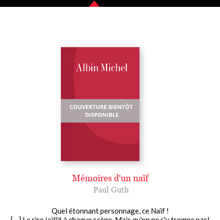
Mémoires d'un naïf
Paul Guth
Quel étonnant personnage, ce Naïf !
[... ] Le rire jaillit à chaque scène. Mais qu'on ne s'y trompe pas!