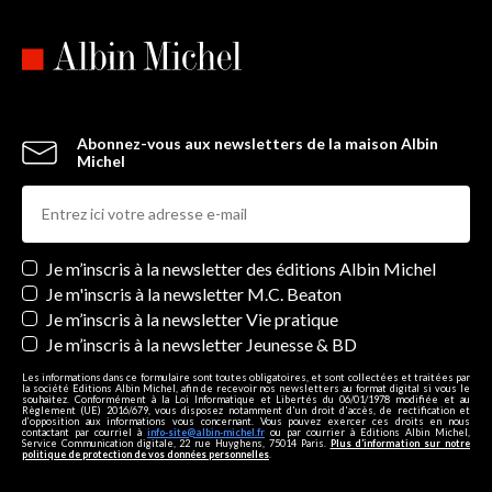
Abonnez-vous aux newsletters de la maison Albin
Michel
Newsletters
Je m’inscris à la newsletter des éditions Albin Michel
Je m'inscris à la newsletter M.C. Beaton
Je m’inscris à la newsletter Vie pratique
Je m’inscris à la newsletter Jeunesse & BD
Les informations dans ce formulaire sont toutes obligatoires, et sont collectées et traitées par
la société Editions Albin Michel, afin de recevoir nos newsletters au format digital si vous le
souhaitez. Conformément à la Loi Informatique et Libertés du 06/01/1978 modifiée et au
Règlement (UE) 2016/679, vous disposez notamment d'un droit d'accès, de rectification et
d’opposition aux informations vous concernant. Vous pouvez exercer ces droits en nous
contactant par courriel à
info-site@albin-michel.fr
ou par courrier à Editions Albin Michel,
Service Communication digitale, 22 rue Huyghens, 75014 Paris.
Plus d’information sur notre
politique de protection de vos données personnelles
.