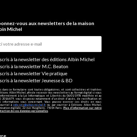
onnez-vous aux newsletters de la maison
bin Michel
ers
nscris à la newsletter des éditions Albin Michel
nscris à la newsletter M.C. Beaton
scris à la newsletter Vie pratique
nscris à la newsletter Jeunesse & BD
s dans ce formulaire sont toutes obligatoires, et sont collectées et traitées
ditions Albin Michel, afin de recevoir nos newsletters au format digital si vous
onformément à la Loi Informatique et Libertés du 06/01/1978 modifiée et au
 2016/679, vous disposez notamment d'un droit d'accès, de rectification et
ux informations vous concernant. Vous pouvez exercer ces droits en nous
courriel à
info-site@albin-michel.fr
ou par courrier à Editions Albin Michel,
cation digitale, 22 rue Huyghens, 75014 Paris.
Plus d’information sur notre
otection de vos données personnelles
.
vre