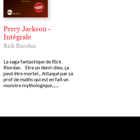
Percy Jackson -
Percy Jackson et 
Intégrale
olympiens - Le Ca
des dieux
Rick Riordan
Rick Riordan
La saga fantastique de Rick
Riordan. Etre un demi-dieu, ça
ALLER À LA FAC QUAN
peut être mortel... Attaqué par sa
EST LE FILS DE POSÉID
prof de maths qui est en fait un
UNE MISSION PRESQU
monstre mythologique,......
IMPOSSIBLE. Percy Jac
pensait vraiment en avoir 
avec les caprices des......