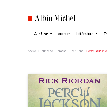
Aller
au
contenu
principal
À la Une
Auteurs
Littérature
Es
Accueil
Jeunesse
Romans
Dès 13 ans
Percy Jackson e