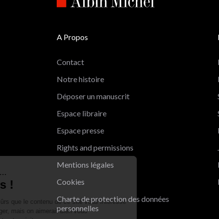
A Propos
Contact
Notre histoire
Déposer un manuscrit
Espace libraire
Espace presse
Rights and permissions
Mentions légales
Salut c'est nous...
Cookies
les Cookies !
Charte de protection des données
On a attendu d'être sûrs que le contenu de ce site vous intéresse
personnelles
avant de vous déranger, mais on aimerait bien vous