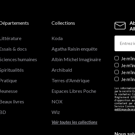
Départements
Collections
Ab
Al
Littérature
Koda
Essais & docs
Agatha Raisin enquête
Newslett
Je m’i
Sciences humaines
Albin Michel Imaginaire
Je m'i
Spiritualités
Archibald
Je m’in
Je m’i
Pratique
Terres d'Amérique
Les information
Jeunesse
Espaces Libres Poche
par la société E
le souhaitez. C
Règlement (UE)
Beaux livres
NOX
d’opposition a
contactant par 
Service Communi
politique de pr
BD
Wiz
Voir toutes les collections
Nous sui