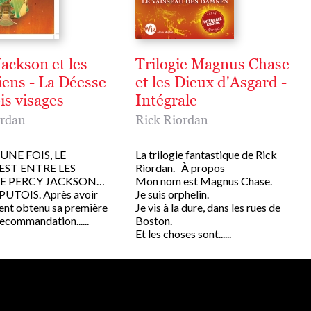
ackson et les
Trilogie Magnus Chase
ens - La Déesse
et les Dieux d'Asgard -
is visages
Intégrale
ordan
Rick Riordan
UNE FOIS, LE
La trilogie fantastique de Rick
ST ENTRE LES
Riordan. À propos
E PERCY JACKSON…
Mon nom est Magnus Chase.
PUTOIS. Après avoir
Je suis orphelin.
ment obtenu sa première
Je vis à la dure, dans les rues de
recommandation......
Boston.
Et les choses sont......