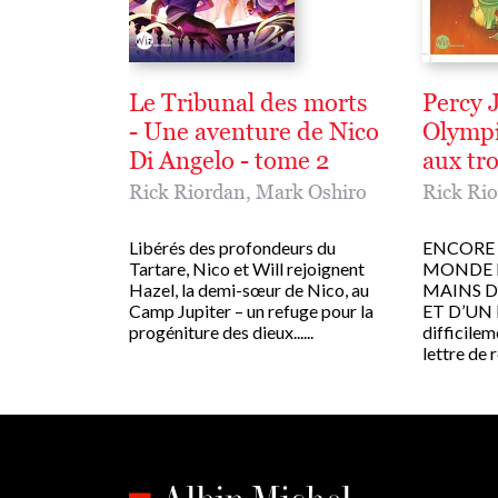
Le Tribunal des morts
Percy J
- Une aventure de Nico
Olympi
Di Angelo - tome 2
aux tro
Rick Riordan
,
Mark Oshiro
Rick Ri
Libérés des profondeurs du
ENCORE 
Tartare, Nico et Will rejoignent
MONDE E
Hazel, la demi-sœur de Nico, au
MAINS D
Camp Jupiter – un refuge pour la
ET D’UN 
progéniture des dieux......
difficile
lettre de 