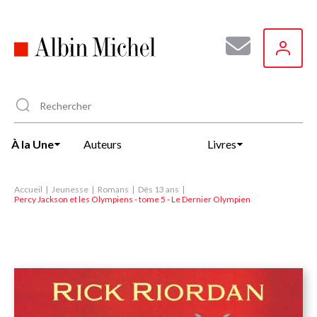
Aller
au
contenu
principal
À la Une
Auteurs
Livres
Accueil
Jeunesse
Romans
Dès 13 ans
Percy Jackson et les Olympiens - tome 5 - Le Dernier Olympien