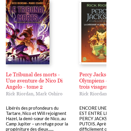
Le Tribunal des morts -
Percy Jackson et les
Une aventure de Nico Di
Olympiens - La Déess
Angelo - tome 2
trois visages
Rick Riordan
,
Mark Oshiro
Rick Riordan
Libérés des profondeurs du
ENCORE UNE FOIS, LE 
Tartare, Nico et Will rejoignent
EST ENTRE LES MAINS D
Hazel, la demi-sœur de Nico, au
PERCY JACKSON… ET D’
Camp Jupiter – un refuge pour la
PUTOIS. Après avoir
progéniture des dieux......
difficilement obtenu sa pr