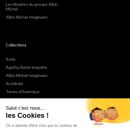
Les librairies du groupe Albin
Michel
Albin Michel Imaginaire
Collections
Koda
Agatha Raisin enquête
Albin Michel Imaginaire
Archibald
Terres d'Amérique
Espaces Libres Poche
Salut c'est nous...
NOX
les Cookies !
Wiz
Voir toutes les collections
On a attendu d'être sûrs que le contenu de