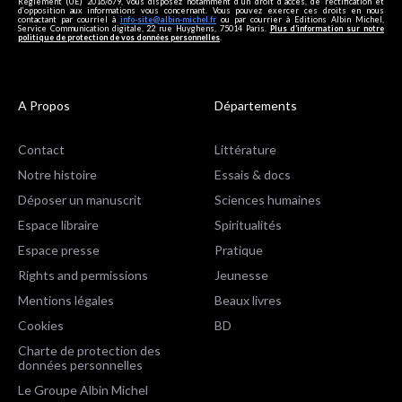
Règlement (UE) 2016/679, vous disposez notamment d'un droit d'accès, de rectification et
d’opposition aux informations vous concernant. Vous pouvez exercer ces droits en nous
contactant par courriel à
info-site@albin-michel.fr
ou par courrier à Editions Albin Michel,
Service Communication digitale, 22 rue Huyghens, 75014 Paris.
Plus d’information sur notre
politique de protection de vos données personnelles
.
A Propos
Départements
Contact
Littérature
Notre histoire
Essais & docs
Déposer un manuscrit
Sciences humaines
Espace libraire
Spiritualités
Espace presse
Pratique
Rights and permissions
Jeunesse
Mentions légales
Beaux livres
Cookies
BD
Charte de protection des
données personnelles
Le Groupe Albin Michel