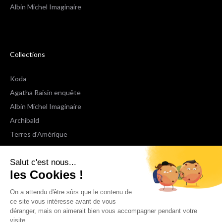
Albin Michel Imaginaire
Collections
Koda
Agatha Raisin enquête
Albin Michel Imaginaire
Archibald
Terres d'Amérique
Espaces Libres Poche
Salut c'est nous...
NOX
les Cookies !
Wiz
Voir toutes les collections
On a attendu d'être sûrs que le contenu de
ce site vous intéresse avant de vous
déranger, mais on aimerait bien vous accompagner pendant votre
Nous suivre
visite...