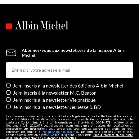
Abonnez-vous aux newsletters de la maison Albin
Michel
Newsletters
Je m’inscris à la newsletter des éditions Albin Michel
Je m'inscris à la newsletter M.C. Beaton
Je m’inscris à la newsletter Vie pratique
Je m’inscris à la newsletter Jeunesse & BD
Les informations dans ce formulaire sont toutes obligatoires, et sont collectées et traitées par
la société Editions Albin Michel, afin de recevoir nos newsletters au format digital si vous le
souhaitez. Conformément à la Loi Informatique et Libertés du 06/01/1978 modifiée et au
Règlement (UE) 2016/679, vous disposez notamment d'un droit d'accès, de rectification et
d’opposition aux informations vous concernant. Vous pouvez exercer ces droits en nous
contactant par courriel à
info-site@albin-michel.fr
ou par courrier à Editions Albin Michel,
Service Communication digitale, 22 rue Huyghens, 75014 Paris.
Plus d’information sur notre
politique de protection de vos données personnelles
.