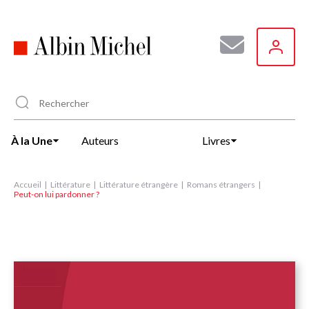
Aller
au
contenu
principal
À la Une
Auteurs
Livres
Accueil
Littérature
Littérature étrangère
Romans étrangers
Peut-on lui pardonner ?