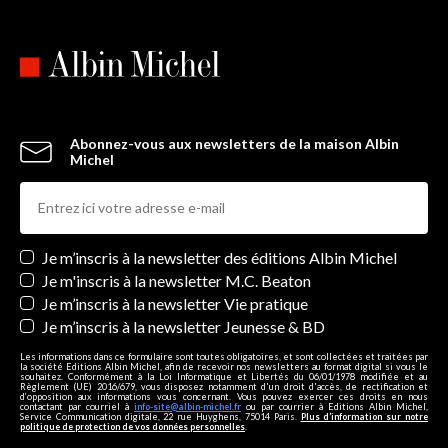
Abonnez-vous aux newsletters de la maison Albin
Michel
Newsletters
Je m’inscris à la newsletter des éditions Albin Michel
Je m'inscris à la newsletter M.C. Beaton
Je m’inscris à la newsletter Vie pratique
Je m’inscris à la newsletter Jeunesse & BD
Les informations dans ce formulaire sont toutes obligatoires, et sont collectées et traitées par
la société Editions Albin Michel, afin de recevoir nos newsletters au format digital si vous le
souhaitez. Conformément à la Loi Informatique et Libertés du 06/01/1978 modifiée et au
Règlement (UE) 2016/679, vous disposez notamment d'un droit d'accès, de rectification et
d’opposition aux informations vous concernant. Vous pouvez exercer ces droits en nous
contactant par courriel à
info-site@albin-michel.fr
ou par courrier à Editions Albin Michel,
Service Communication digitale, 22 rue Huyghens, 75014 Paris.
Plus d’information sur notre
politique de protection de vos données personnelles
.