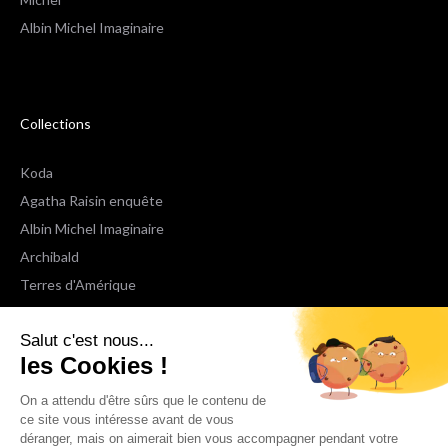
Albin Michel Imaginaire
Collections
Koda
Agatha Raisin enquête
Albin Michel Imaginaire
Archibald
Terres d'Amérique
Espaces Libres Poche
Salut c'est nous...
NOX
les Cookies !
Wiz
Voir toutes les collections
On a attendu d'être sûrs que le contenu de
ce site vous intéresse avant de vous
déranger, mais on aimerait bien vous accompagner pendant votre
Nous suivre