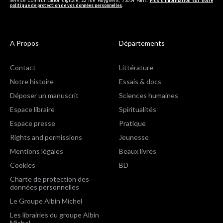
Service Communication digitale, 22 rue Huyghens, 75014 Paris.
Plus d’information sur notre
politique de protection de vos données personnelles
.
A Propos
Départements
Contact
Littérature
Notre histoire
Essais & docs
Déposer un manuscrit
Sciences humaines
Espace libraire
Spiritualités
Espace presse
Pratique
Rights and permissions
Jeunesse
Mentions légales
Beaux livres
Cookies
BD
Charte de protection des
données personnelles
Le Groupe Albin Michel
Les librairies du groupe Albin
Michel