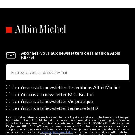
Abonnez-vous aux newsletters de la maison Albin
Michel
Newsletters
Je m’inscris à la newsletter des éditions Albin Michel
Je m'inscris à la newsletter M.C. Beaton
Je m’inscris à la newsletter Vie pratique
Je m’inscris à la newsletter Jeunesse & BD
Les informations dans ce formulaire sont toutes obligatoires, et sont collectées et traitées par
la société Editions Albin Michel, afin de recevoir nos newsletters au format digital si vous le
souhaitez. Conformément à la Loi Informatique et Libertés du 06/01/1978 modifiée et au
Règlement (UE) 2016/679, vous disposez notamment d'un droit d'accès, de rectification et
d’opposition aux informations vous concernant. Vous pouvez exercer ces droits en nous
contactant par courriel à
info-site@albin-michel.fr
ou par courrier à Editions Albin Michel,