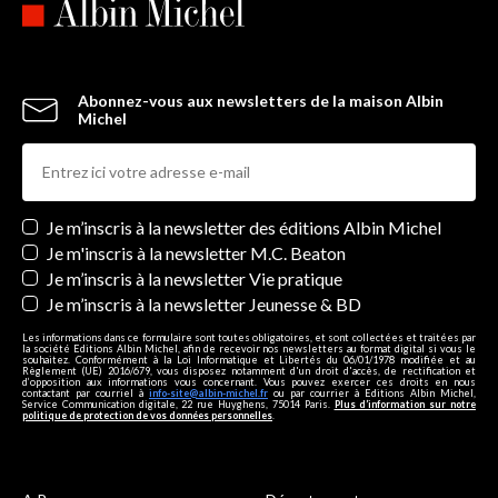
Abonnez-vous aux newsletters de la maison Albin
Michel
Newsletters
Je m’inscris à la newsletter des éditions Albin Michel
Je m'inscris à la newsletter M.C. Beaton
Je m’inscris à la newsletter Vie pratique
Je m’inscris à la newsletter Jeunesse & BD
Les informations dans ce formulaire sont toutes obligatoires, et sont collectées et traitées par
la société Editions Albin Michel, afin de recevoir nos newsletters au format digital si vous le
souhaitez. Conformément à la Loi Informatique et Libertés du 06/01/1978 modifiée et au
Règlement (UE) 2016/679, vous disposez notamment d'un droit d'accès, de rectification et
d’opposition aux informations vous concernant. Vous pouvez exercer ces droits en nous
contactant par courriel à
info-site@albin-michel.fr
ou par courrier à Editions Albin Michel,
Service Communication digitale, 22 rue Huyghens, 75014 Paris.
Plus d’information sur notre
politique de protection de vos données personnelles
.