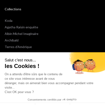
Collections
Koda
Agatha Raisin enquête
Albin Michel Imaginaire
Archibald
Terres d'Amérique
Espaces Libres Poche
Salut c'est nous...
NOX
les Cookies !
Wiz
Voir toutes les collections
On a attendu d'être sûrs que le contenu de
ce site vous intéresse avant de vous
déranger, mais on aimerait bien vous accompagner pendant votre
Nous suivre
visite...
C'est OK pour vous ?
Consentements certifiés par