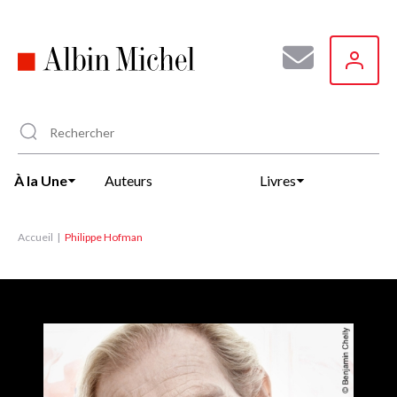
Aller
au
contenu
principal
À la Une
Auteurs
Livres
Accueil
Philippe Hofman