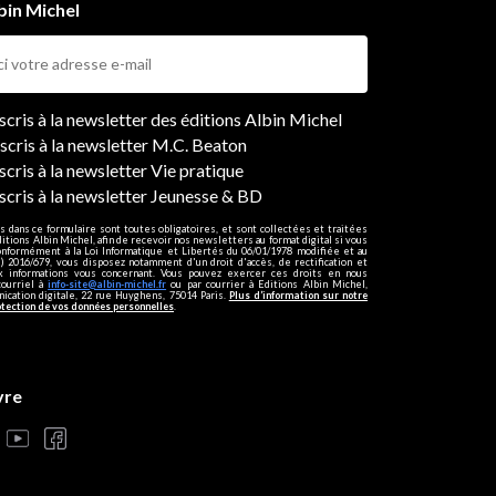
bin Michel
ers
nscris à la newsletter des éditions Albin Michel
nscris à la newsletter M.C. Beaton
scris à la newsletter Vie pratique
nscris à la newsletter Jeunesse & BD
s dans ce formulaire sont toutes obligatoires, et sont collectées et traitées
ditions Albin Michel, afin de recevoir nos newsletters au format digital si vous
onformément à la Loi Informatique et Libertés du 06/01/1978 modifiée et au
 2016/679, vous disposez notamment d'un droit d'accès, de rectification et
ux informations vous concernant. Vous pouvez exercer ces droits en nous
courriel à
info-site@albin-michel.fr
ou par courrier à Editions Albin Michel,
cation digitale, 22 rue Huyghens, 75014 Paris.
Plus d’information sur notre
otection de vos données personnelles
.
vre