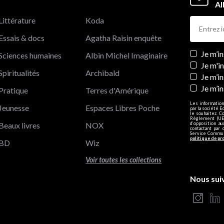
Al
Littérature
Koda
Essais & docs
Agatha Raisin enquête
Newslett
Je m’i
Sciences humaines
Albin Michel Imaginaire
Je m'i
Spiritualités
Archibald
Je m’in
Je m’i
Pratique
Terres d'Amérique
Les information
Jeunesse
Espaces Libres Poche
par la société E
le souhaitez. C
Règlement (UE)
Beaux livres
NOX
d’opposition a
contactant par 
Service Communi
politique de pr
BD
Wiz
Voir toutes les collections
Nous sui