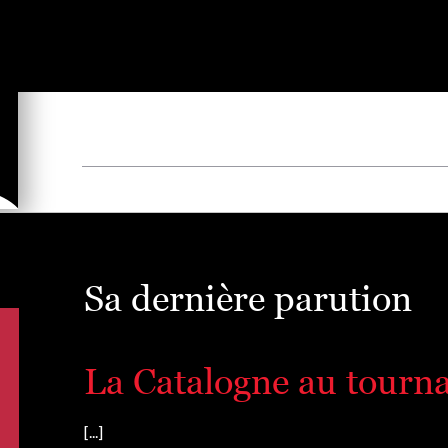
Sa dernière parution
La Catalogne au tourna
[...]