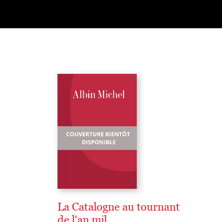
La Catalogne au tournant
de l'an mil