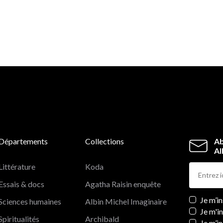
Départements
Collections
Ab
Al
Littérature
Koda
Essais & docs
Agatha Raisin enquête
Newslett
Je m’i
Sciences humaines
Albin Michel Imaginaire
Je m'i
Spiritualités
Archibald
Je m’in