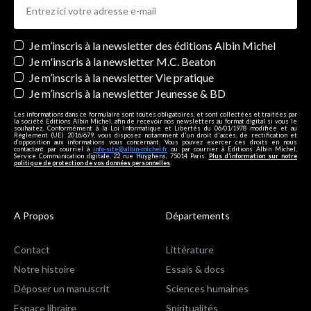
Newsletters
Je m’inscris à la newsletter des éditions Albin Michel
Je m'inscris à la newsletter M.C. Beaton
Je m’inscris à la newsletter Vie pratique
Je m’inscris à la newsletter Jeunesse & BD
Les informations dans ce formulaire sont toutes obligatoires, et sont collectées et traitées par
la société Editions Albin Michel, afin de recevoir nos newsletters au format digital si vous le
souhaitez. Conformément à la Loi Informatique et Libertés du 06/01/1978 modifiée et au
Règlement (UE) 2016/679, vous disposez notamment d'un droit d'accès, de rectification et
d’opposition aux informations vous concernant. Vous pouvez exercer ces droits en nous
contactant par courriel à
info-site@albin-michel.fr
ou par courrier à Editions Albin Michel,
Service Communication digitale, 22 rue Huyghens, 75014 Paris.
Plus d’information sur notre
politique de protection de vos données personnelles
.
A Propos
Départements
Contact
Littérature
Notre histoire
Essais & docs
Déposer un manuscrit
Sciences humaines
Espace libraire
Spiritualités