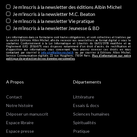
Newsletters
Je m’inscris à la newsletter des éditions Albin Michel
Je m'inscris à la newsletter M.C. Beaton
Je m’inscris à la newsletter Vie pratique
Je m’inscris à la newsletter Jeunesse & BD
Les informations dans ce formulaire sont toutes obligatoires, et sont collectées et traitées par
la société Editions Albin Michel, afin de recevoir nos newsletters au format digital si vous le
souhaitez. Conformément à la Loi Informatique et Libertés du 06/01/1978 modifiée et au
Règlement (UE) 2016/679, vous disposez notamment d'un droit d'accès, de rectification et
d’opposition aux informations vous concernant. Vous pouvez exercer ces droits en nous
contactant par courriel à
info-site@albin-michel.fr
ou par courrier à Editions Albin Michel,
Service Communication digitale, 22 rue Huyghens, 75014 Paris.
Plus d’information sur notre
politique de protection de vos données personnelles
.
A Propos
Départements
Contact
Littérature
Notre histoire
Essais & docs
Déposer un manuscrit
Sciences humaines
Espace libraire
Spiritualités
Espace presse
Pratique