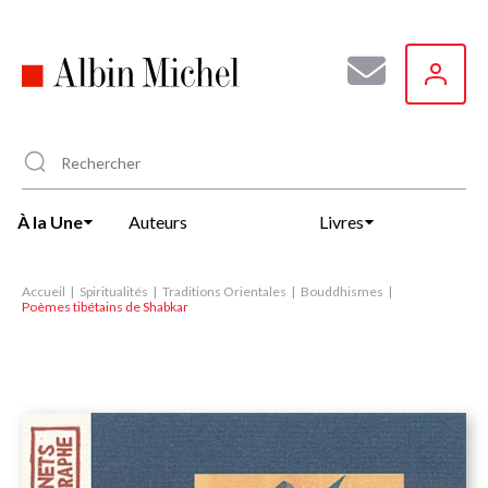
Aller
au
contenu
principal
À la Une
Auteurs
Livres
Accueil
Spiritualités
Traditions Orientales
Bouddhismes
Poèmes tibétains de Shabkar