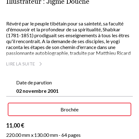
Illustrateur :
Jigmé Douche
Révéré par le peuple tibétain pour sa sainteté, sa faculté
d'émouvoir et la profondeur de sa spiritualité, Shabkar
(1781-1851) prodiguait ses enseignements à tous les êtres
qu'il rencontrait. A la demande de ses disciples, le yogi
raconta les étapes de son chemin d'errance dans une
passionnante autobiographie, traduite par Matthieu Ricard
et Carisse Busquet (Albin Michel). Tantôt conseils pour la
LIRE LA SUITE
vie quotidienne, tantôt hymnes exposant les fondements de
la pratique spirituelle, les extraits proposés ici illustrent
admirablement la sagesse bouddhiste.
Pour exprimer le plus fidèlement les chants poétiques de
Date de parution
Shabkar, Jigmé Douche s'est basé sur quatre écritures
02 novembre 2001
tibétaines, qu'il a revisitées dans une interprétation
calligraphique originale. Mêlant oeuvres traditionnelles et
créations contemporaines, rythmées et élégantes,
Brochée
profondément imprégnées de toute la symbolique tibétaine,
les calligraphies de Jigmé Douche sont autant de
témoignages d'une culture en voie de disparition.
11,00 €
220.00 mm x
130.00 mm
- 64 pages