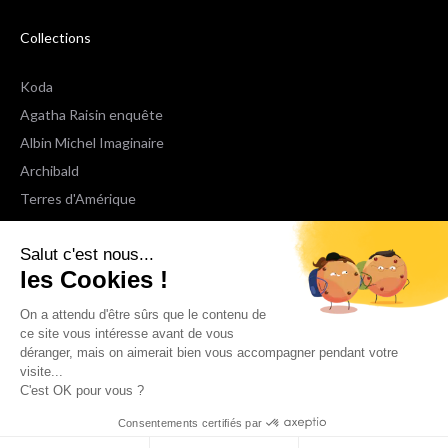
Collections
Koda
Agatha Raisin enquête
Albin Michel Imaginaire
Archibald
Terres d'Amérique
Espaces Libres Poche
Salut c'est nous...
NOX
les Cookies !
Wiz
Voir toutes les collections
On a attendu d'être sûrs que le contenu de
ce site vous intéresse avant de vous
déranger, mais on aimerait bien vous accompagner pendant votre
Nous suivre
visite...
C'est OK pour vous ?
Consentements certifiés par