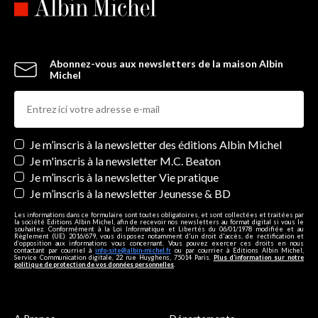
Abonnez-vous aux newsletters de la maison Albin
Michel
Newsletters
Je m’inscris à la newsletter des éditions Albin Michel
Je m'inscris à la newsletter M.C. Beaton
Je m’inscris à la newsletter Vie pratique
Je m’inscris à la newsletter Jeunesse & BD
Les informations dans ce formulaire sont toutes obligatoires, et sont collectées et traitées par
la société Editions Albin Michel, afin de recevoir nos newsletters au format digital si vous le
souhaitez. Conformément à la Loi Informatique et Libertés du 06/01/1978 modifiée et au
Règlement (UE) 2016/679, vous disposez notamment d'un droit d'accès, de rectification et
d’opposition aux informations vous concernant. Vous pouvez exercer ces droits en nous
contactant par courriel à
info-site@albin-michel.fr
ou par courrier à Editions Albin Michel,
Service Communication digitale, 22 rue Huyghens, 75014 Paris.
Plus d’information sur notre
politique de protection de vos données personnelles
.