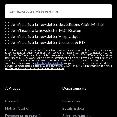
Newsletters
Je m’inscris à la newsletter des éditions Albin Michel
Je m'inscris à la newsletter M.C. Beaton
Je m’inscris à la newsletter Vie pratique
Je m’inscris à la newsletter Jeunesse & BD
Les informations dans ce formulaire sont toutes obligatoires, et sont collectées et traitées par
la société Editions Albin Michel, afin de recevoir nos newsletters au format digital si vous le
souhaitez. Conformément à la Loi Informatique et Libertés du 06/01/1978 modifiée et au
Règlement (UE) 2016/679, vous disposez notamment d'un droit d'accès, de rectification et
d’opposition aux informations vous concernant. Vous pouvez exercer ces droits en nous
contactant par courriel à
info-site@albin-michel.fr
ou par courrier à Editions Albin Michel,
Service Communication digitale, 22 rue Huyghens, 75014 Paris.
Plus d’information sur notre
politique de protection de vos données personnelles
.
A Propos
Départements
Contact
Littérature
Notre histoire
Essais & docs
Déposer un manuscrit
Sciences humaines