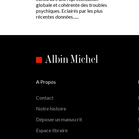
globale et cohérente des troubles
psychiques. Eclairés par les plus
récentes données......
A Propos
Contact
Notre histoire
Déposer un manuscrit
Espace libraire