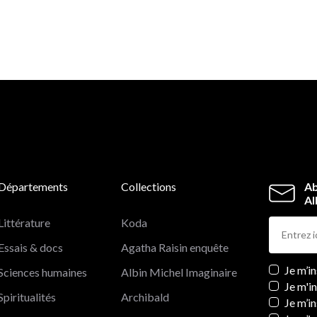
Départements
Collections
Ab
Al
Littérature
Koda
Essais & docs
Agatha Raisin enquête
Newslett
Je m’i
Sciences humaines
Albin Michel Imaginaire
Je m'i
Spiritualités
Archibald
Je m’in