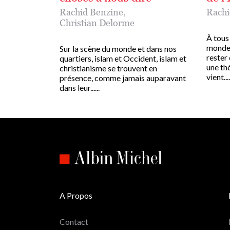
Rachid Benzine
,
Rachi
Christian Delorme
À tous
monde
Sur la scène du monde et dans nos
rester
quartiers, islam et Occident, islam et
une thé
christianisme se trouvent en
vient....
présence, comme jamais auparavant
dans leur......
A Propos
Contact