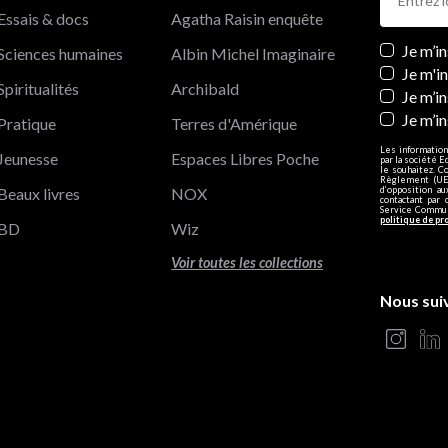
Essais & docs
Agatha Raisin enquête
Newslett
Je m’i
Sciences humaines
Albin Michel Imaginaire
Je m'i
Spiritualités
Archibald
Je m’in
Je m’i
Pratique
Terres d'Amérique
Les information
Jeunesse
Espaces Libres Poche
par la société E
le souhaitez. C
Règlement (UE)
Beaux livres
NOX
d’opposition a
contactant par 
Service Communi
politique de pr
BD
Wiz
Voir toutes les collections
Nous sui
s Options