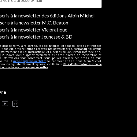
ers
nscris à la newsletter des éditions Albin Michel
nscris à la newsletter M.C. Beaton
scris à la newsletter Vie pratique
nscris à la newsletter Jeunesse & BD
s dans ce formulaire sont toutes obligatoires, et sont collectées et traitées
ditions Albin Michel, afin de recevoir nos newsletters au format digital si vous
onformément à la Loi Informatique et Libertés du 06/01/1978 modifiée et au
 2016/679, vous disposez notamment d'un droit d'accès, de rectification et
ux informations vous concernant. Vous pouvez exercer ces droits en nous
courriel à
info-site@albin-michel.fr
ou par courrier à Editions Albin Michel,
cation digitale, 22 rue Huyghens, 75014 Paris.
Plus d’information sur notre
otection de vos données personnelles
.
vre