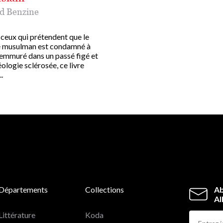
d Benzine
 ceux qui prétendent que le
 musulman est condamné à
 emmuré dans un passé figé et
ologie sclérosée, ce livre
..
Départements
Collections
Ab
Al
Littérature
Koda