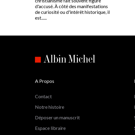
christianisme fait souvent figure
d'accusé. À côté des manifestations
de curiosité ou d'intérêt historique, il
est......
A Propos
Contact
Notre histoire
Déposer un manuscrit
Espace libraire