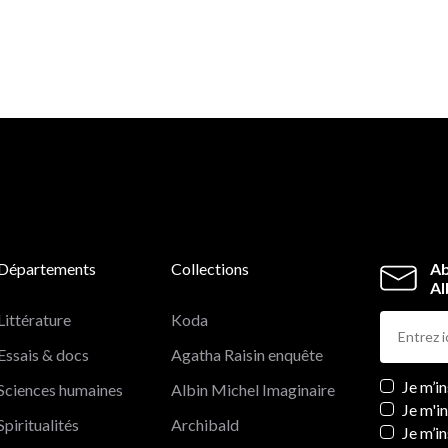
Départements
Collections
Ab
Al
Littérature
Koda
Essais & docs
Agatha Raisin enquête
Newslett
Je m’i
Sciences humaines
Albin Michel Imaginaire
Je m'i
Spiritualités
Archibald
Je m’in