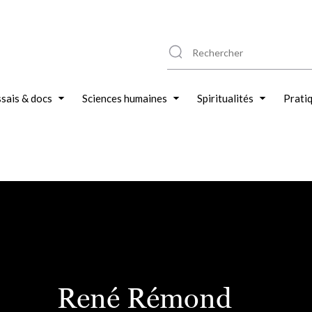
sais & docs
Sciences humaines
Spiritualités
Prati
René Rémond