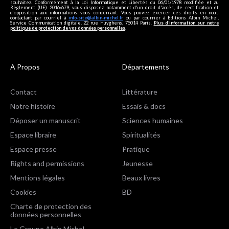
souhaitez. Conformément à la Loi Informatique et Libertés du 06/01/1978 modifiée et au
Règlement (UE) 2016/679, vous disposez notamment d'un droit d'accès, de rectification et
d’opposition aux informations vous concernant. Vous pouvez exercer ces droits en nous
contactant par courriel à
info-site@albin-michel.fr
ou par courrier à Editions Albin Michel,
Service Communication digitale, 22 rue Huyghens, 75014 Paris.
Plus d’information sur notre
politique de protection de vos données personnelles
.
A Propos
Départements
Contact
Littérature
Notre histoire
Essais & docs
Déposer un manuscrit
Sciences humaines
Espace libraire
Spiritualités
Espace presse
Pratique
Rights and permissions
Jeunesse
Mentions légales
Beaux livres
Cookies
BD
Charte de protection des
données personnelles
Le Groupe Albin Michel