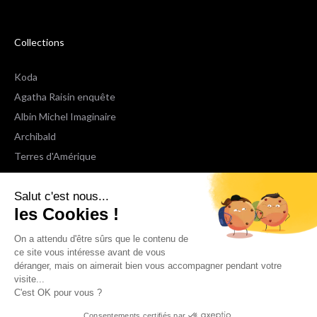
Collections
Koda
Agatha Raisin enquête
Albin Michel Imaginaire
Archibald
Terres d'Amérique
Espaces Libres Poche
Salut c'est nous...
NOX
les Cookies !
Wiz
Voir toutes les collections
On a attendu d'être sûrs que le contenu de
ce site vous intéresse avant de vous
déranger, mais on aimerait bien vous accompagner pendant votre
Nous suivre
visite...
C'est OK pour vous ?
Consentements certifiés par