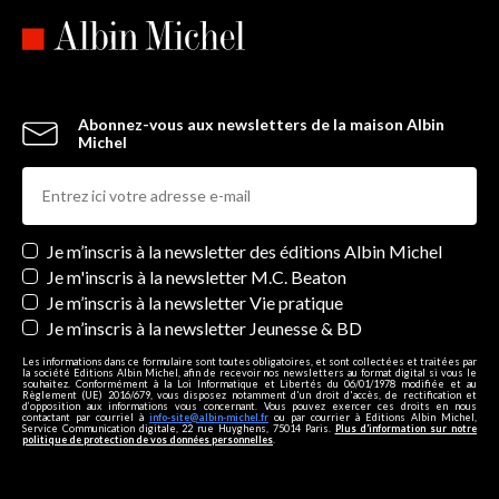
Abonnez-vous aux newsletters de la maison Albin
Michel
Newsletters
Je m’inscris à la newsletter des éditions Albin Michel
Je m'inscris à la newsletter M.C. Beaton
Je m’inscris à la newsletter Vie pratique
Je m’inscris à la newsletter Jeunesse & BD
Les informations dans ce formulaire sont toutes obligatoires, et sont collectées et traitées par
la société Editions Albin Michel, afin de recevoir nos newsletters au format digital si vous le
souhaitez. Conformément à la Loi Informatique et Libertés du 06/01/1978 modifiée et au
Règlement (UE) 2016/679, vous disposez notamment d'un droit d'accès, de rectification et
d’opposition aux informations vous concernant. Vous pouvez exercer ces droits en nous
contactant par courriel à
info-site@albin-michel.fr
ou par courrier à Editions Albin Michel,
Service Communication digitale, 22 rue Huyghens, 75014 Paris.
Plus d’information sur notre
politique de protection de vos données personnelles
.