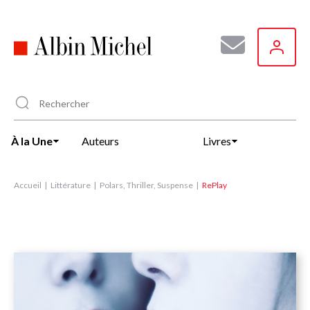
Aller
au
contenu
principal
À la Une
Auteurs
Livres
Accueil
Littérature
Polars, Thriller, Suspense
RePlay