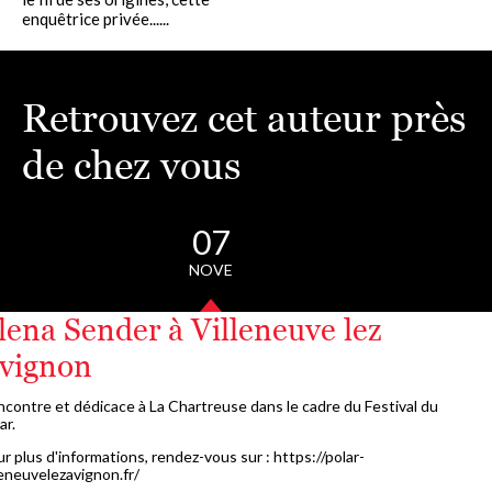
enquêtrice privée......
Retrouvez cet auteur près
de chez vous
07
NOVE
lena Sender à Villeneuve lez
vignon
contre et dédicace à La Chartreuse dans le cadre du Festival du
ar.
r plus d'informations, rendez-vous sur : https://polar-
leneuvelezavignon.fr/