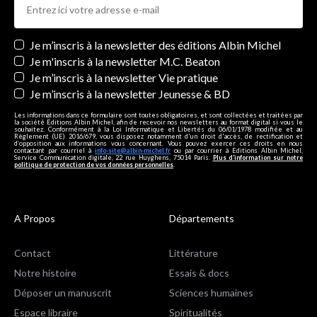
Newsletters
Je m’inscris à la newsletter des éditions Albin Michel
Je m'inscris à la newsletter M.C. Beaton
Je m’inscris à la newsletter Vie pratique
Je m’inscris à la newsletter Jeunesse & BD
Les informations dans ce formulaire sont toutes obligatoires, et sont collectées et traitées par
la société Editions Albin Michel, afin de recevoir nos newsletters au format digital si vous le
souhaitez. Conformément à la Loi Informatique et Libertés du 06/01/1978 modifiée et au
Règlement (UE) 2016/679, vous disposez notamment d'un droit d'accès, de rectification et
d’opposition aux informations vous concernant. Vous pouvez exercer ces droits en nous
contactant par courriel à
info-site@albin-michel.fr
ou par courrier à Editions Albin Michel,
Service Communication digitale, 22 rue Huyghens, 75014 Paris.
Plus d’information sur notre
politique de protection de vos données personnelles
.
A Propos
Départements
Contact
Littérature
Notre histoire
Essais & docs
Déposer un manuscrit
Sciences humaines
Espace libraire
Spiritualités