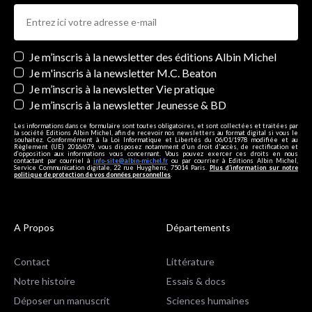
Newsletters
Je m’inscris à la newsletter des éditions Albin Michel
Je m'inscris à la newsletter M.C. Beaton
Je m’inscris à la newsletter Vie pratique
Je m’inscris à la newsletter Jeunesse & BD
Les informations dans ce formulaire sont toutes obligatoires, et sont collectées et traitées par
la société Editions Albin Michel, afin de recevoir nos newsletters au format digital si vous le
souhaitez. Conformément à la Loi Informatique et Libertés du 06/01/1978 modifiée et au
Règlement (UE) 2016/679, vous disposez notamment d'un droit d'accès, de rectification et
d’opposition aux informations vous concernant. Vous pouvez exercer ces droits en nous
contactant par courriel à
info-site@albin-michel.fr
ou par courrier à Editions Albin Michel,
Service Communication digitale, 22 rue Huyghens, 75014 Paris.
Plus d’information sur notre
politique de protection de vos données personnelles
.
A Propos
Départements
Contact
Littérature
Notre histoire
Essais & docs
Déposer un manuscrit
Sciences humaines