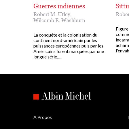
Guerres indiennes
Sitti
Robert M. Utley
,
Rober
Wilcomb E. Washburn
Figure 
comme 
La conquête et la colonisation du
incarn
continent nord-américain par les
acharn
puissances européennes puis par les
l'envahi
Américains furent marquées par une
longue série......
A Propos