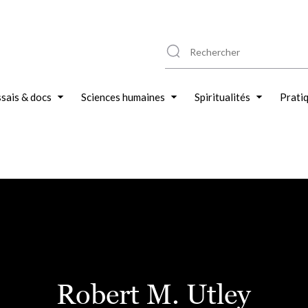
sais & docs
Sciences humaines
Spiritualités
Prati
Robert M. Utley