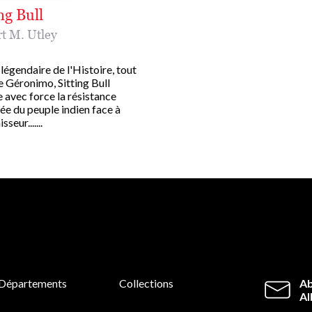
ng Bull
t M. Utley
légendaire de l'Histoire, tout
Géronimo, Sitting Bull
e avec force la résistance
ée du peuple indien face à
sseur.......
Départements
Collections
Ab
Al