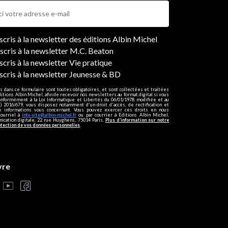
ers
nscris à la newsletter des éditions Albin Michel
nscris à la newsletter M.C. Beaton
scris à la newsletter Vie pratique
nscris à la newsletter Jeunesse & BD
s dans ce formulaire sont toutes obligatoires, et sont collectées et traitées
ditions Albin Michel, afin de recevoir nos newsletters au format digital si vous
onformément à la Loi Informatique et Libertés du 06/01/1978 modifiée et au
 2016/679, vous disposez notamment d'un droit d'accès, de rectification et
ux informations vous concernant. Vous pouvez exercer ces droits en nous
courriel à
info-site@albin-michel.fr
ou par courrier à Editions Albin Michel,
cation digitale, 22 rue Huyghens, 75014 Paris.
Plus d’information sur notre
otection de vos données personnelles
.
vre