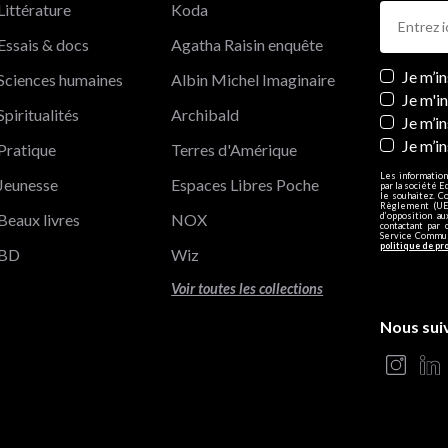
Littérature
Koda
Essais & docs
Agatha Raisin enquête
Newslett
Je m’i
Sciences humaines
Albin Michel Imaginaire
Je m'i
Spiritualités
Archibald
Je m’in
Je m’i
Pratique
Terres d'Amérique
Les information
Jeunesse
Espaces Libres Poche
par la société E
le souhaitez. C
Règlement (UE)
Beaux livres
NOX
d’opposition a
contactant par 
Service Communi
politique de pr
BD
Wiz
Voir toutes les collections
Nous sui