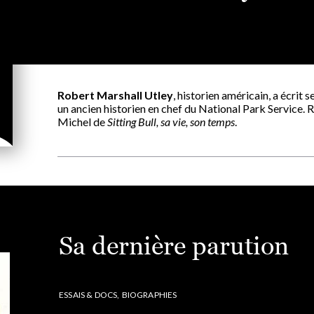
Robert Marshall Utley
, historien américain, a écrit s
un ancien historien en chef du National Park Service. 
Michel de
Sitting Bull, sa vie, son temps
.
Sa dernière parution
ESSAIS & DOCS,
BIOGRAPHIES