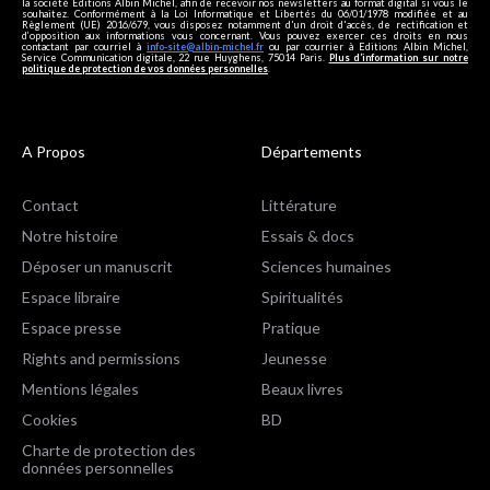
la société Editions Albin Michel, afin de recevoir nos newsletters au format digital si vous le
souhaitez. Conformément à la Loi Informatique et Libertés du 06/01/1978 modifiée et au
Règlement (UE) 2016/679, vous disposez notamment d'un droit d'accès, de rectification et
d’opposition aux informations vous concernant. Vous pouvez exercer ces droits en nous
contactant par courriel à
info-site@albin-michel.fr
ou par courrier à Editions Albin Michel,
Service Communication digitale, 22 rue Huyghens, 75014 Paris.
Plus d’information sur notre
politique de protection de vos données personnelles
.
A Propos
Départements
Contact
Littérature
Notre histoire
Essais & docs
Déposer un manuscrit
Sciences humaines
Espace libraire
Spiritualités
Espace presse
Pratique
Rights and permissions
Jeunesse
Mentions légales
Beaux livres
Cookies
BD
Charte de protection des
données personnelles