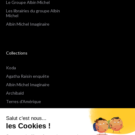
Le Groupe Albin Michel
Les librairies du groupe Albin
Michel
Albin Michel Imaginaire
Collections
Koda
Agatha Raisin enquête
Albin Michel Imaginaire
Archibald
Terres d'Amérique
Espaces Libres Poche
Salut c'est nous...
NOX
les Cookies !
Wiz