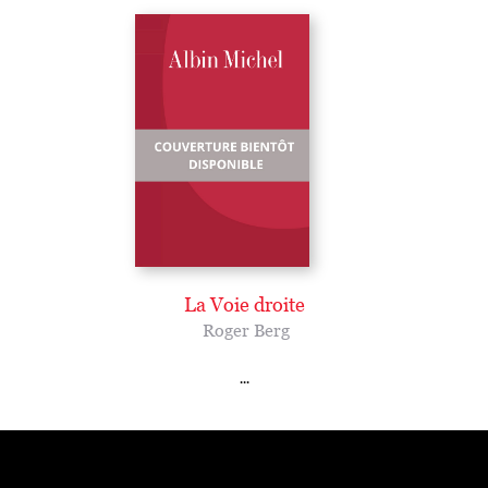
La Voie droite
Roger Berg
...