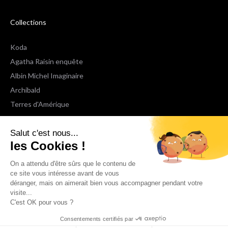
Collections
Koda
Agatha Raisin enquête
Albin Michel Imaginaire
Archibald
Terres d'Amérique
Espaces Libres Poche
Salut c'est nous...
NOX
les Cookies !
Wiz
Voir toutes les collections
On a attendu d'être sûrs que le contenu de
ce site vous intéresse avant de vous
déranger, mais on aimerait bien vous accompagner pendant votre
Nous suivre
visite...
C'est OK pour vous ?
Consentements certifiés par