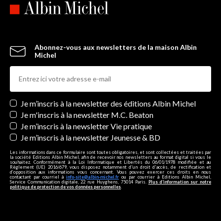
Abonnez-vous aux newsletters de la maison Albin
Michel
Newsletters
Je m’inscris à la newsletter des éditions Albin Michel
Je m'inscris à la newsletter M.C. Beaton
Je m’inscris à la newsletter Vie pratique
Je m’inscris à la newsletter Jeunesse & BD
Les informations dans ce formulaire sont toutes obligatoires, et sont collectées et traitées par
la société Editions Albin Michel, afin de recevoir nos newsletters au format digital si vous le
souhaitez. Conformément à la Loi Informatique et Libertés du 06/01/1978 modifiée et au
Règlement (UE) 2016/679, vous disposez notamment d'un droit d'accès, de rectification et
d’opposition aux informations vous concernant. Vous pouvez exercer ces droits en nous
contactant par courriel à
info-site@albin-michel.fr
ou par courrier à Editions Albin Michel,
Service Communication digitale, 22 rue Huyghens, 75014 Paris.
Plus d’information sur notre
politique de protection de vos données personnelles
.