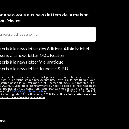
onnez-vous aux newsletters de la maison
bin Michel
ers
nscris à la newsletter des éditions Albin Michel
nscris à la newsletter M.C. Beaton
scris à la newsletter Vie pratique
nscris à la newsletter Jeunesse & BD
s dans ce formulaire sont toutes obligatoires, et sont collectées et traitées
ditions Albin Michel, afin de recevoir nos newsletters au format digital si vous
onformément à la Loi Informatique et Libertés du 06/01/1978 modifiée et au
 2016/679, vous disposez notamment d'un droit d'accès, de rectification et
ux informations vous concernant. Vous pouvez exercer ces droits en nous
courriel à
info-site@albin-michel.fr
ou par courrier à Editions Albin Michel,
cation digitale, 22 rue Huyghens, 75014 Paris.
Plus d’information sur notre
otection de vos données personnelles
.
vre