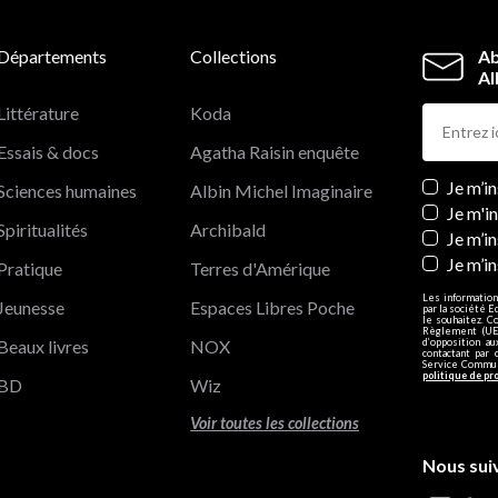
Départements
Collections
Ab
Al
Littérature
Koda
Essais & docs
Agatha Raisin enquête
Newslett
Je m’i
Sciences humaines
Albin Michel Imaginaire
Je m'i
Spiritualités
Archibald
Je m’in
Je m’i
Pratique
Terres d'Amérique
Les information
Jeunesse
Espaces Libres Poche
par la société E
le souhaitez. C
Règlement (UE)
Beaux livres
NOX
d’opposition a
contactant par 
Service Communi
politique de pr
BD
Wiz
Voir toutes les collections
Nous sui