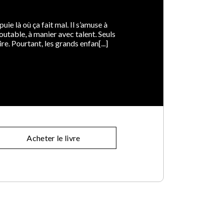
puie là où ça fait mal. Il s’amuse à
outable, à manier avec talent. Seuls
e. Pourtant, les grands enfan[...]
Acheter le livre