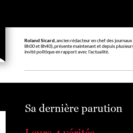
Roland Sicard
, ancien rédacteur en chef des journaux
8h00 et 8h40), présente maintenant et depuis plusieu
invité politique en rapport avec l'actualité.
Sa dernière parution
Leurs 4 vérités