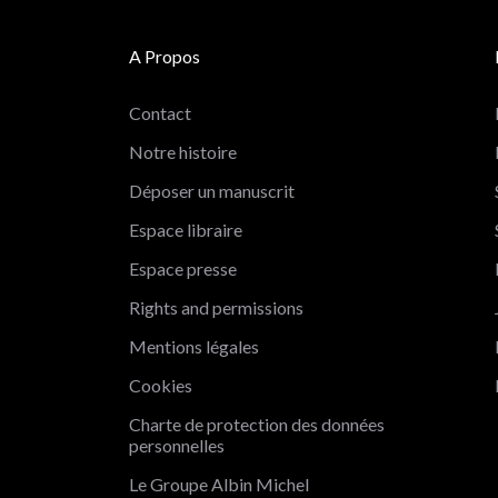
A Propos
Contact
Notre histoire
Déposer un manuscrit
Espace libraire
Espace presse
Rights and permissions
Mentions légales
Salut c'est nous...
Cookies
les Cookies !
Charte de protection des données
On a attendu d'être sûrs que le contenu de ce site vous intéresse
personnelles
avant de vous déranger, mais on aimerait bien vous
accompagner pendant votre visite...
Le Groupe Albin Michel
C'est OK pour vous ?