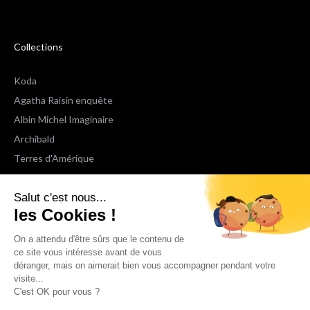
Collections
Koda
Agatha Raisin enquête
Albin Michel Imaginaire
Archibald
Terres d'Amérique
Espaces Libres Poche
Salut c'est nous...
NOX
les Cookies !
Wiz
Voir toutes les collections
On a attendu d'être sûrs que le contenu de
ce site vous intéresse avant de vous
déranger, mais on aimerait bien vous accompagner pendant votre
Nous suivre
visite...
C'est OK pour vous ?