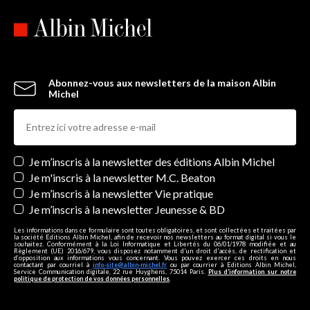
Abonnez-vous aux newsletters de la maison Albin
Michel
Newsletters
Je m’inscris à la newsletter des éditions Albin Michel
Je m'inscris à la newsletter M.C. Beaton
Je m’inscris à la newsletter Vie pratique
Je m’inscris à la newsletter Jeunesse & BD
Les informations dans ce formulaire sont toutes obligatoires, et sont collectées et traitées par
la société Editions Albin Michel, afin de recevoir nos newsletters au format digital si vous le
souhaitez. Conformément à la Loi Informatique et Libertés du 06/01/1978 modifiée et au
Règlement (UE) 2016/679, vous disposez notamment d'un droit d'accès, de rectification et
d’opposition aux informations vous concernant. Vous pouvez exercer ces droits en nous
contactant par courriel à
info-site@albin-michel.fr
ou par courrier à Editions Albin Michel,
Service Communication digitale, 22 rue Huyghens, 75014 Paris.
Plus d’information sur notre
politique de protection de vos données personnelles
.