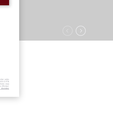
créer votre
 06/01/1978
tions vous
in Michel,
s données