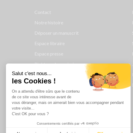
Contact
Notre histoire
Déposer un manuscrit
Espace libraire
Espace presse
Rights and permissions
Salut c'est nous...
Mentions légales
les Cookies !
Cookies
On a attendu d'être sûrs que le contenu
Charte de protection des données
de ce site vous intéresse avant de
personnelles
vous déranger, mais on aimerait bien vous accompagner pendant
votre visite...
Le Groupe Albin Michel
C'est OK pour vous ?
Les librairies du groupe Albin Michel
Consentements certifiés par
Albin Michel Imaginaire