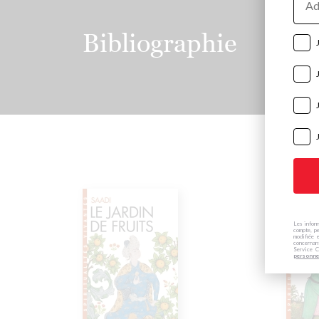
e-
mail
Bibliographie
Les inform
compte, pe
modifiée 
concernan
Service C
personne