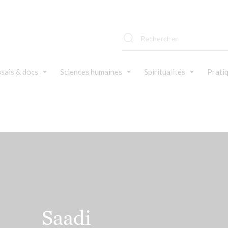
sais & docs
Sciences humaines
Spiritualités
Prati
Saadi