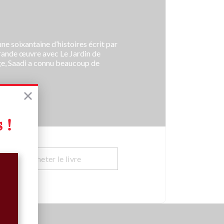
une soixantaine d’histoires écrit par
 grande œuvre avec Le Jardin de
ge, Saadi a connu beaucoup de
 !
Acheter le livre