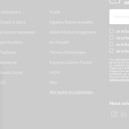
Al
Littérature
Koda
Essais & docs
Agatha Raisin enquête
Newslett
Je m’i
Sciences humaines
Albin Michel Imaginaire
Je m'i
Spiritualités
Archibald
Je m’in
Je m’i
Pratique
Terres d'Amérique
Les information
Jeunesse
Espaces Libres Poche
par la société E
le souhaitez. C
Règlement (UE)
Beaux livres
NOX
d’opposition a
contactant par 
Service Communi
politique de pr
BD
Wiz
Voir toutes les collections
Nous sui