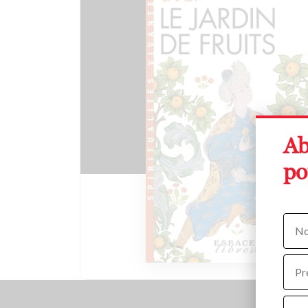
Ab
po
Nom
Prén
Adre