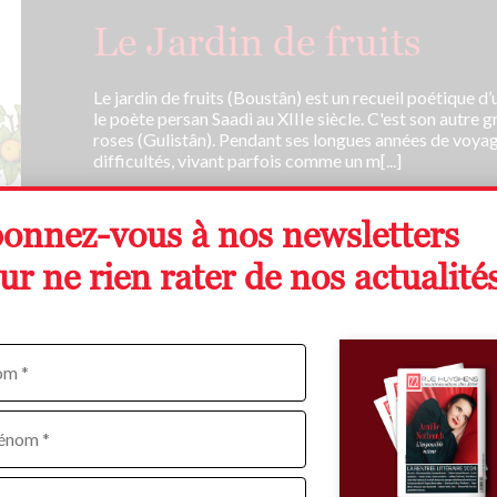
Le Jardin de fruits
Le jardin de fruits (Boustân) est un recueil poétique d’
le poète persan Saadi au XIIIe siècle. C'est son autre
roses (Gulistân). Pendant ses longues années de voya
difficultés, vivant parfois comme un m[...]
onnez-vous à nos newsletters
ur ne rien rater de nos actualités
Édition Livre numérique
9,49 €
om
sse