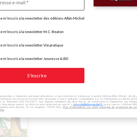
Je m’inscris à la newsletter des éditions Albin Michel
Je m'inscris à la newsletter M.C. Beaton
Tous les livres
2022
2008
Je m’inscris à la newsletter Vie pratique
Je m’inscris à la newsletter Jeunesse & BD
ations dans ce formulaire sont toutes obligatoires, et sont collectées et traitées par la société Editions Albin Michel, afin de 
rsonnaliser vos services et recevoir notre newsletter si vous le souhaitez. Conformément à la Loi Informatique et Libertés du
et au Règlement (UE) 2016/679, vous disposez notamment d'un droit d'accès, de rectification et d’opposition aux informa
t. Vous pouvez exercer ces droits en nous contactant par courriel à
info-site@albin-michel.fr
ou par courrier à Editions Alb
ommunication digitale, 22 rue Huyghens, 75014 Paris.
Plus d’information sur notre politique de protection de vo
lles
.