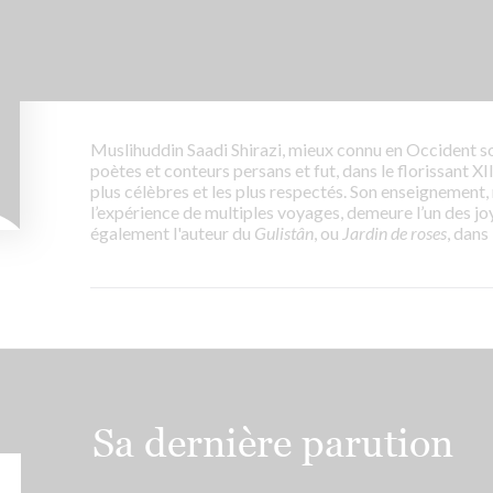
Muslihuddin Saadi Shirazi, mieux connu en Occident s
poètes et conteurs persans et fut, dans le florissant XI
plus célèbres et les plus respectés. Son enseignement, n
l’expérience de multiples voyages, demeure l’un des jo
également l'auteur du
Gulistân
, ou
Jardin de roses
, dans
Sa dernière parution