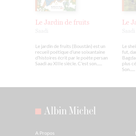
Le Jardin de fruits
Le J
Saadi
Saadi
Le jardin de fruits (Boustân) est un
Le she
recueil poétique d’une soixantaine
fut, da
d’histoires écrit par le poète persan
Bagdad,
Saadi au XIIIe siècle. C'est son......
plus cé
Son......
A Propos