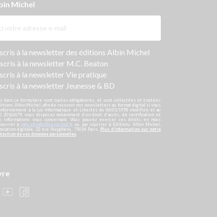
bin Michel
ers
nscris à la newsletter des éditions Albin Michel
nscris à la newsletter M.C. Beaton
scris à la newsletter Vie pratique
nscris à la newsletter Jeunesse & BD
s dans ce formulaire sont toutes obligatoires, et sont collectées et traitées
ditions Albin Michel, afin de recevoir nos newsletters au format digital si vous
onformément à la Loi Informatique et Libertés du 06/01/1978 modifiée et au
 2016/679, vous disposez notamment d'un droit d'accès, de rectification et
ux informations vous concernant. Vous pouvez exercer ces droits en nous
courriel à
info-site@albin-michel.fr
ou par courrier à Editions Albin Michel,
cation digitale, 22 rue Huyghens, 75014 Paris.
Plus d’information sur notre
otection de vos données personnelles
.
vre