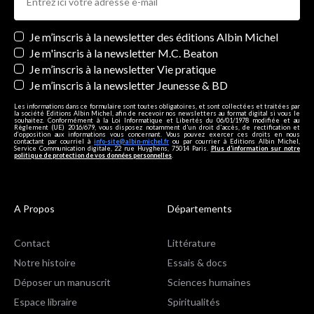
Newsletters
Je m’inscris à la newsletter des éditions Albin Michel
Je m'inscris à la newsletter M.C. Beaton
Je m’inscris à la newsletter Vie pratique
Je m’inscris à la newsletter Jeunesse & BD
Les informations dans ce formulaire sont toutes obligatoires, et sont collectées et traitées par
la société Editions Albin Michel, afin de recevoir nos newsletters au format digital si vous le
souhaitez. Conformément à la Loi Informatique et Libertés du 06/01/1978 modifiée et au
Règlement (UE) 2016/679, vous disposez notamment d'un droit d'accès, de rectification et
d’opposition aux informations vous concernant. Vous pouvez exercer ces droits en nous
contactant par courriel à
info-site@albin-michel.fr
ou par courrier à Editions Albin Michel,
Service Communication digitale, 22 rue Huyghens, 75014 Paris.
Plus d’information sur notre
politique de protection de vos données personnelles
.
A Propos
Départements
Contact
Littérature
Notre histoire
Essais & docs
Déposer un manuscrit
Sciences humaines
Espace libraire
Spiritualités