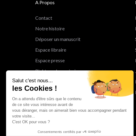
A Propos
Contact
Notre histoire
Déposer un manuscrit
Espace libraire
Espace presse
Rights and permissions
Salut c'est nous...
Mentions légales
les Cookies !
Cookies
On a attendu d'être sûrs que le contenu
Charte de protection des données
de ce site vous intéresse avant de
personnelles
vous déranger, mais on aimerait bien vous accompagner pendant
votre visite...
Le Groupe Albin Michel
C'est OK pour vous ?
Les librairies du groupe Albin Michel
Consentements certifiés par