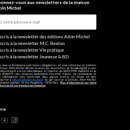
onnez-vous aux newsletters de la maison
bin Michel
ers
nscris à la newsletter des éditions Albin Michel
nscris à la newsletter M.C. Beaton
scris à la newsletter Vie pratique
nscris à la newsletter Jeunesse & BD
s dans ce formulaire sont toutes obligatoires, et sont collectées et traitées
ditions Albin Michel, afin de recevoir nos newsletters au format digital si vous
onformément à la Loi Informatique et Libertés du 06/01/1978 modifiée et au
 2016/679, vous disposez notamment d'un droit d'accès, de rectification et
ux informations vous concernant. Vous pouvez exercer ces droits en nous
courriel à
info-site@albin-michel.fr
ou par courrier à Editions Albin Michel,
cation digitale, 22 rue Huyghens, 75014 Paris.
Plus d’information sur notre
otection de vos données personnelles
.
vre