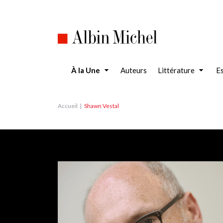
Aller
au
contenu
principal
À la Une
Auteurs
Littérature
Es
Accueil
Shawn Vestal