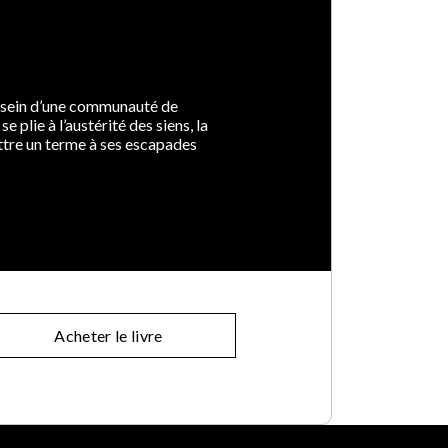
au sein d’une communauté de
plie à l’austérité des siens, la
mettre un terme à ses escapades
Acheter le livre