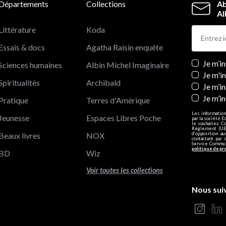
Départements
Collections
Ab
Al
Littérature
Koda
Essais & docs
Agatha Raisin enquête
Newslett
Je m’i
Sciences humaines
Albin Michel Imaginaire
Je m'i
Spiritualités
Archibald
Je m’in
Je m’i
Pratique
Terres d'Amérique
Les information
Jeunesse
Espaces Libres Poche
par la société E
le souhaitez. C
Règlement (UE)
Beaux livres
NOX
d’opposition a
contactant par 
Service Communi
politique de pr
BD
Wiz
Voir toutes les collections
Nous sui