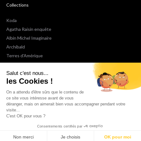
Collections
Koda
Agatha Raisin enquête
Albin Michel Imaginaire
Archibald
Terres d'Amérique
Espaces Libres Poche
Salut c'est nous...
NOX
les Cookies !
Wiz
Voir toutes les collections
On a attendu d'être sûrs que le contenu de
ce site vous intéresse avant de vous
déranger, mais on aimerait bien vous accompagner pendant votre
Nous suivre
visite...
C'est OK pour vous ?
Consentements certifiés par
Non merci
Je choisis
OK pour moi