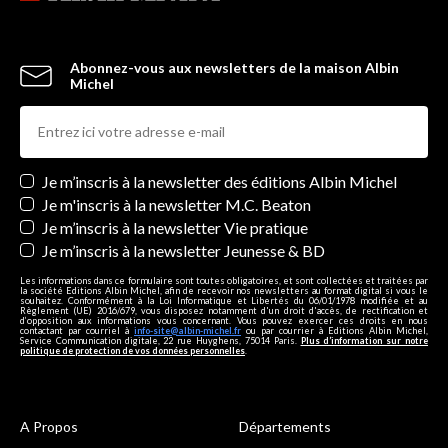
Abonnez-vous aux newsletters de la maison Albin
Michel
Newsletters
Je m’inscris à la newsletter des éditions Albin Michel
Je m'inscris à la newsletter M.C. Beaton
Je m’inscris à la newsletter Vie pratique
Je m’inscris à la newsletter Jeunesse & BD
Les informations dans ce formulaire sont toutes obligatoires, et sont collectées et traitées par
la société Editions Albin Michel, afin de recevoir nos newsletters au format digital si vous le
souhaitez. Conformément à la Loi Informatique et Libertés du 06/01/1978 modifiée et au
Règlement (UE) 2016/679, vous disposez notamment d'un droit d'accès, de rectification et
d’opposition aux informations vous concernant. Vous pouvez exercer ces droits en nous
contactant par courriel à
info-site@albin-michel.fr
ou par courrier à Editions Albin Michel,
Service Communication digitale, 22 rue Huyghens, 75014 Paris.
Plus d’information sur notre
politique de protection de vos données personnelles
.
A Propos
Départements