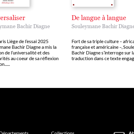
ersaliser
De langue à langue
ymane Bachir Diagne
Souleymane Bachir Diagn
ris Liège de l’essai 2025
Fort de sa triple culture – afric
mane Bachir Diagne a mis la
française et américaine –, Sou
n de l’universalité et des
Bachir Diagne s’interroge sur l
rités au coeur de sa réflexion
traduction dans ce texte engagé e
n......
Départements
Collections
Ab