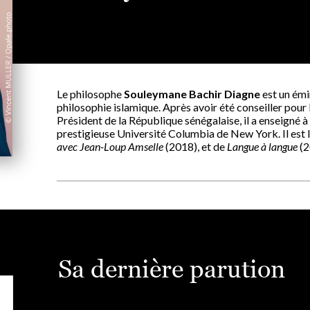
Le philosophe
Souleymane Bachir Diagne
est un émin
philosophie islamique. Après avoir été conseiller pour 
Président de la République sénégalaise, il a enseigné à
prestigieuse Université Columbia de New York. Il est l
avec Jean-Loup Amselle
(2018), et de
Langue à langue
(2
Sa dernière parution