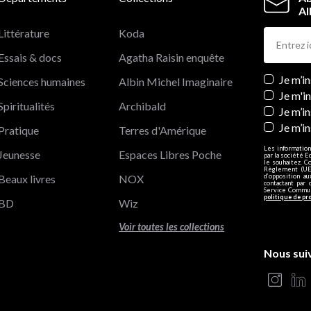
Al
Littérature
Koda
Essais & docs
Agatha Raisin enquête
Newslett
Je m’i
Sciences humaines
Albin Michel Imaginaire
Je m'i
Spiritualités
Archibald
Je m’in
Je m’i
Pratique
Terres d'Amérique
Les information
Jeunesse
Espaces Libres Poche
par la société E
le souhaitez. C
Règlement (UE)
Beaux livres
NOX
d’opposition a
contactant par 
Service Communi
politique de pr
BD
Wiz
Voir toutes les collections
Nous sui