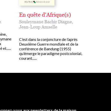
En quête d'Afrique(s)
e
Souleymane Bachir Diagne
,
Jean-Loup Amselle
aine,
leymane
C’est dans la conjoncture de l’après
a
Deuxième Guerre mondiale et de la
t......
conférence de Bandung (1955)
qu’émerge le paradigme postcolonial,
courant......
onnez-vous aux newsletters de la maison