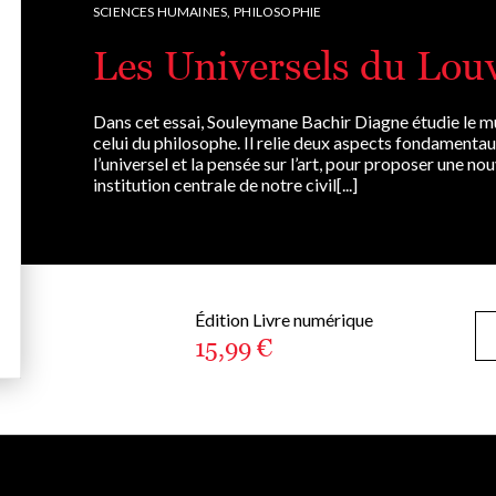
SCIENCES HUMAINES,
PHILOSOPHIE
Les Universels du Lou
Dans cet essai, Souleymane Bachir Diagne étudie le mus
celui du philosophe. Il relie deux aspects fondamentaux
l’universel et la pensée sur l’art, pour proposer une n
institution centrale de notre civil[...]
Édition Livre numérique
15,99 €