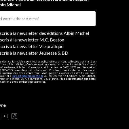
bin Michel
ers
nscris à la newsletter des éditions Albin Michel
nscris à la newsletter M.C. Beaton
scris à la newsletter Vie pratique
nscris à la newsletter Jeunesse & BD
s dans ce formulaire sont toutes obligatoires, et sont collectées et traitées
ditions Albin Michel, afin de recevoir nos newsletters au format digital si vous
onformément à la Loi Informatique et Libertés du 06/01/1978 modifiée et au
 2016/679, vous disposez notamment d'un droit d'accès, de rectification et
ux informations vous concernant. Vous pouvez exercer ces droits en nous
courriel à
info-site@albin-michel.fr
ou par courrier à Editions Albin Michel,
cation digitale, 22 rue Huyghens, 75014 Paris.
Plus d’information sur notre
otection de vos données personnelles
.
vre