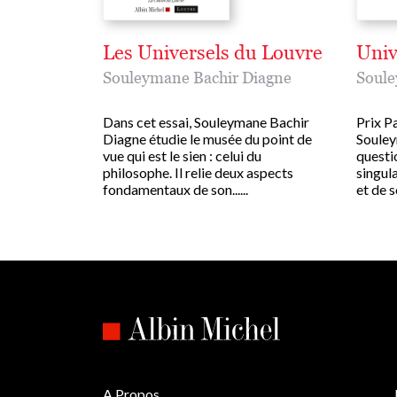
Les Universels du Louvre
Univ
Souleymane Bachir Diagne
Soule
Dans cet essai, Souleymane Bachir
Prix Pa
Diagne étudie le musée du point de
Souley
vue qui est le sien : celui du
questio
philosophe. Il relie deux aspects
singula
fondamentaux de son......
et de so
A Propos