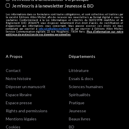
Je m’inscris à la newsletter Jeunesse & BD
Les informations dans ce formulaire sont toutes obligatoires, et sont collectées et traitées par
la société Editions Albin Michel, afin de recevoir nos newsletters au format digital si vous le
souhaitez. Conformément à la Loi Informatique et Libertés du 06/01/1978 modifiée et au
Règlement (UE) 2016/679, vous disposez notamment d'un droit d'accès, de rectification et
d’opposition aux informations vous concernant. Vous pouvez exercer ces droits en nous
contactant par courriel à
info-site@albin-michel.fr
ou par courrier à Editions Albin Michel,
Service Communication digitale, 22 rue Huyghens, 75014 Paris.
Plus d’information sur notre
politique de protection de vos données personnelles
.
A Propos
Départements
Contact
Littérature
Notre histoire
Essais & docs
Déposer un manuscrit
Sciences humaines
Espace libraire
Spiritualités
Espace presse
Pratique
Rights and permissions
Jeunesse
Mentions légales
Beaux livres
Cookies
BD