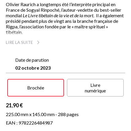
Olivier Raurich a longtemps été l’interprète principal en
France de Sogyal Rinpoché, l’auteur-vedette du best-seller
mondial
Le Livre tibétain de la vie et de la mort
. Il a également
présidé pendant plus de vingt ans la branche française de
Rigpa, l’association fondée par le « maître spirituel »
tibétain.
Il était donc bien placé pour constater les dérives de cet
LIRE LA SUITE
homme né et élevé au Tibet, passé par Cambridge, surdoué
et excellent orateur, dont les extravagances ne nuisaient pas
à son rayonnement, au contraire.
Tout en racontant sa découverte de la sagesse bouddhique,
Date de parution
sa rencontre avec de magnifiques figures tibétaines, l’ex-
02 octobre 2023
disciple témoigne de la manière dont Sogyal, profitant de
son magnétisme, devint un abuseur sexuel. En 2014, il se
décide à rompre avec lui, puis à briser publiquement
Livre
l’omerta (car omerta il y avait, sous l’égide bienveillante du
Brochée
numérique
Dalaï-Lama qui ne se résoudra à dénoncer publiquement son
« ami Sogyal Rinpoché » qu’en 2017).
Analysant sans complaisance les responsabilités des
21,90 €
différents acteurs et témoins de ce désastre humain,
225.00 mm x
145.00 mm
- 288 pages
favorisé par la tradition tibétaine de dévotion absolue au «
maître », Olivier Raurich livre un document précieux sur le
EAN : 9782226484987
processus de l’emprise, quand elle se présente sous un jour «