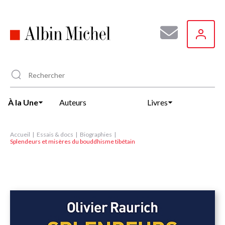
Aller
au
contenu
principal
À la Une
Auteurs
Livres
Accueil
Essais & docs
Biographies
Splendeurs et misères du bouddhisme tibétain