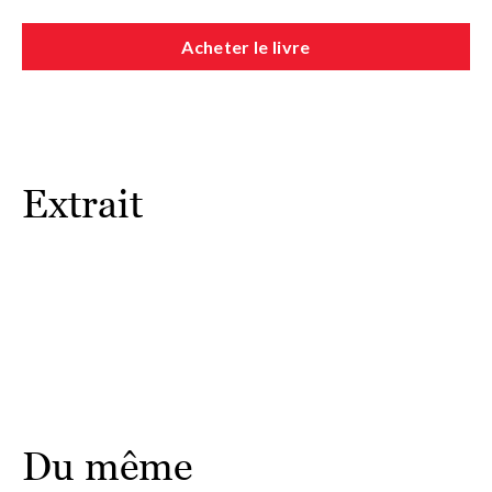
spirituel ».
Olivier Raurich a publié en 2014
La Voie du bouddhisme
au fil
Acheter le livre
des jours chez Albin Michel.
Extrait
Du même