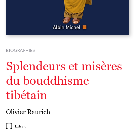
BIOGRAPHIES
Splendeurs et misères
du bouddhisme
tibétain
Olivier Raurich
Extrait